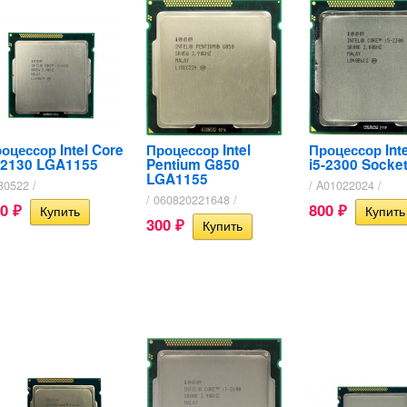
оцессор Intel Core
Процессор Intel
Процессор Inte
-2130 LGA1155
Pentium G850
i5-2300 Socke
LGA1155
80522 /
/ A01022024 /
/ 060820221648 /
50
800
₽
₽
300
₽