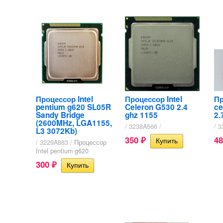
Процессор Intel
Процессор Intel
Пр
pentium g620 SL05R
Celeron G530 2.4
ce
Sandy Bridge
ghz 1155
2.
(2600MHz, LGA1155,
/ 3238A566 /
/ 
L3 3072Kb)
350
4
₽
/ 3229A883 /
Процессор
Intel pentium g620
300
₽