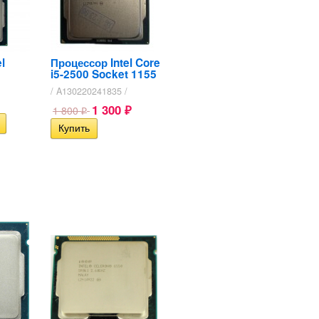
l
Процессор Intel Core
i5-2500 Socket 1155
/ A130220241835 /
1 300
1 800
₽
₽