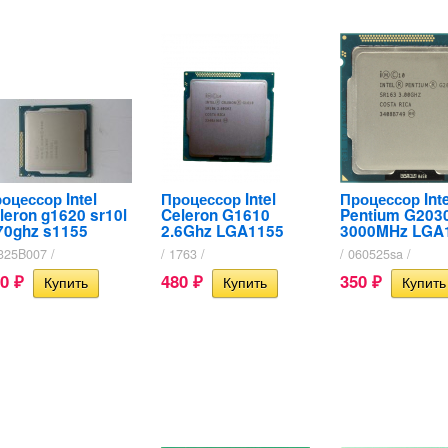
оцессор Intel
Процессор Intel
Процессор Inte
leron g1620 sr10l
Celeron G1610
Pentium G203
70ghz s1155
2.6Ghz LGA1155
3000MHz LGA
3325B007 /
/ 1763 /
/ 060525sa /
80
480
350
₽
₽
₽