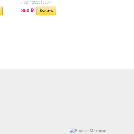
/ 021120231550 /
350
₽