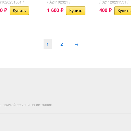
191020231501 /
/ A24102321 /
/ 021120231531 /
50
1 600
400
₽
₽
₽
1
2
→
е прямой ссылки на источник.