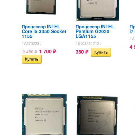
Процессор INTEL
Процессор INTEL
Пр
Core i5-3450 Socket
Pentium G2020
i7
1155​
LGA1155
/ 
/ A270223 /
/ 0103231712 /
4
1 700
350
2 450
₽
₽
₽