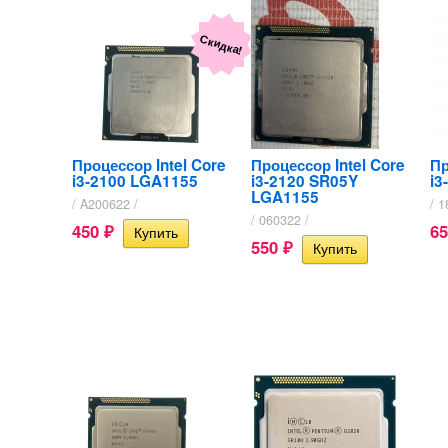
Скидка!
Процессор Intel Core
Процессор Intel Core
Пр
i3-2100 LGA1155
i3-2120 SR05Y
i3
LGA1155​
/ A200622 /
/ 1
/ 060322 /
450
6
₽
550
₽