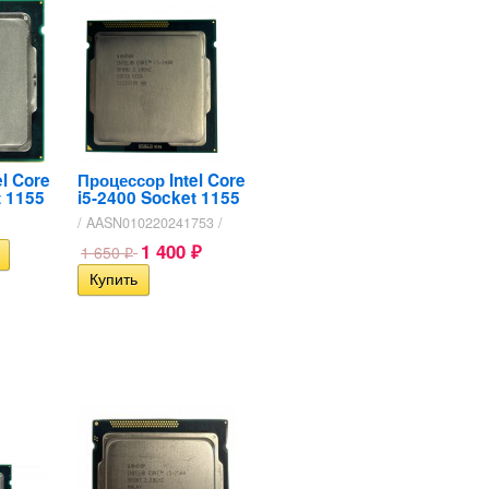
l Core
Процессор Intel Core
t 1155
i5-2400 Socket 1155
/ AASN010220241753 /
1 400
1 650
₽
₽