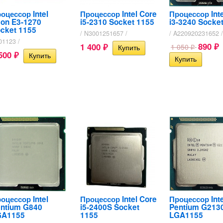
оцессор Intel
Процессор Intel Core
Процессор Inte
on E3-1270
i5-2310 Socket 1155
i3-3240 Socke
cket 1155
/ N3001251657 /
/ A220920231652 /
01123 /
890
1 400
1 050
₽
₽
₽
 500
₽
оцессор Intel
Процессор Intel Core
Процессор Inte
ntium G840
i5-2400S Socket
Pentium G213
GA1155
1155
LGA1155