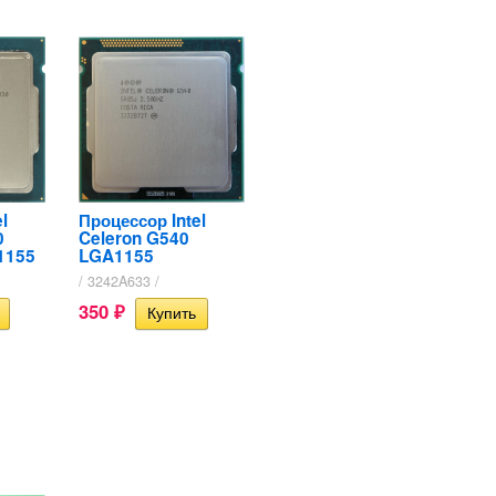
l
Процессор Intel
0
Celeron G540
1155
LGA1155
/ 3242A633 /
350
₽