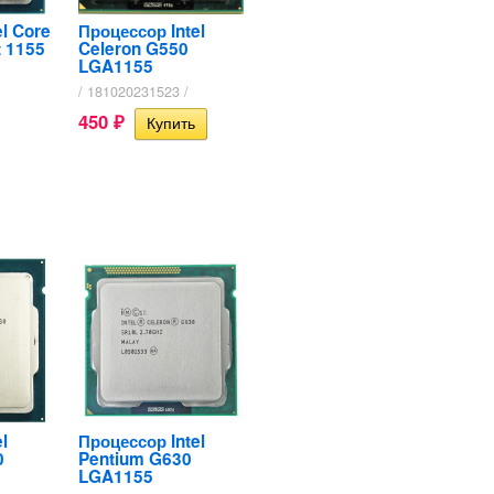
l Core
Процессор Intel
t 1155
Celeron G550
LGA1155
/ 181020231523 /
450
₽
l
Процессор Intel
0
Pentium G630
LGA1155