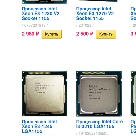
Процессор Intel
Процессор Intel
Пр
Xeon E3-1230 V2
Xeon E3-1270 V2
Xe
Socket 1155
Socket 1155
So
/ 0707231819 /
/ 231023 /
/ 2
2 980
2 500
3
₽
₽
Процессор Intel
Процессор Intel Core
Пр
Xeon E3-1245
i3-3210 LGA1155
Pe
LGA1155
L
/ 1910202312550 /