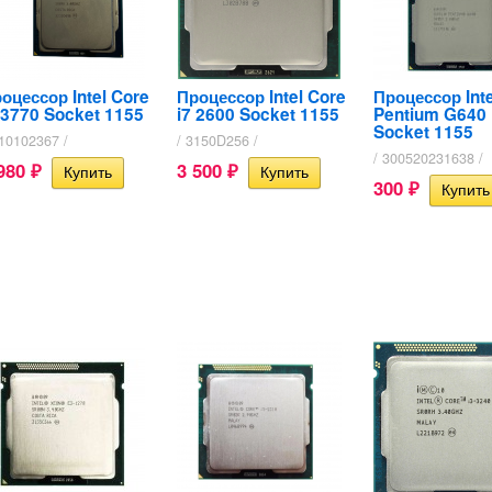
оцессор Intel Core
Процессор Intel Core
Процессор Inte
-3770 Socket 1155
i7 2600 Socket 1155​
Pentium G640
Socket 1155
A10102367 /
/ 3150D256 /
/ 300520231638 /
 980
3 500
₽
₽
300
₽