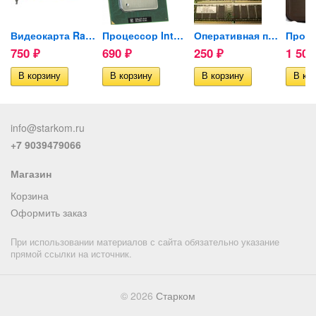
Видеокарта Radeon9200 SE...
Процессор Intel Celeron...
Оперативная память DDR1...
750
690
250
1 50
₽
₽
₽
info@starkom.ru
+7 9039479066
Магазин
Корзина
Оформить заказ
При использовании материалов с сайта обязательно указание
прямой ссылки на источник.
© 2026
Старком