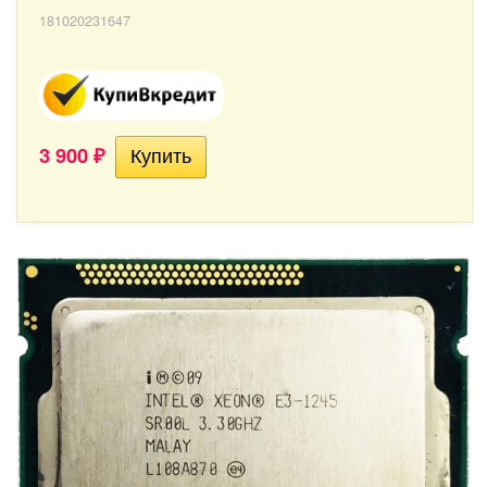
181020231647
3 900
₽