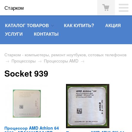
Старком
КАТАЛОГ ТОВАРОВ
КАК КУПИТЬ?
АКЦИЯ
УСЛУГИ
КОНТАКТЫ
Старком - компьютеры, ремонт ноутбуков, сотовых телефонов
→
Процессоры
→
Процессоры AMD
→
Socket 939
Процессор AMD Athlon 64