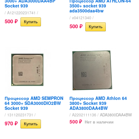
3000+ ADA3000DAA4BP
Процессор AMD ATHLON-64
Socket 939
3500+ socket 939
ada3500daa4bw
/ A121220231741 /
/ v04121340 /
500
₽
500
₽
Процессор AMD SEMPRON
Процессор AMD Athlon 64
64 3000+ SDA3000DIO2BW
3800+ Socket 939
Socket 939
ADA3800DAA4BW
/ 131120231731 /
/ A2202111136 /
ADA3800DAA4BW
500
Нет в наличии
970
₽
₽