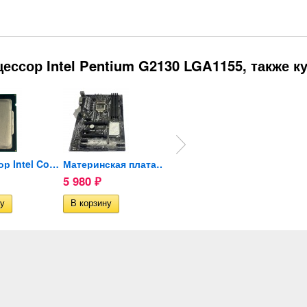
ессор Intel Pentium G2130 LGA1155, также к
Процессор Intel Core...
Материнская плата ASUS...
Процессор Intel Core i7...
5 980
3 500
1 60
₽
₽