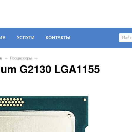
ИЯ
УСЛУГИ
КОНТАКТЫ
ов
→
Процессоры
→
tium G2130 LGA1155