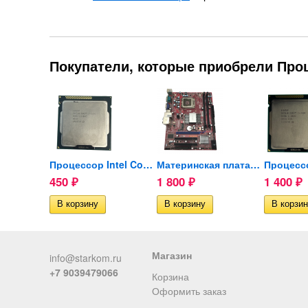
Покупатели, которые приобрели Проц
Процессор Intel Core...
Процессор Intel Core...
Материнская плата MSI...
450
1 800
1 400
₽
₽
₽
Магазин
info@starkom.ru
+7 9039479066
Корзина
Оформить заказ