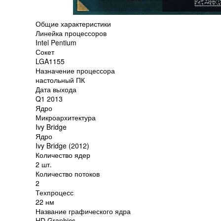
Общие характеристики
Линейка процессоров
Intel Pentium
Сокет
LGA1155
Назначение процессора
настольный ПК
Дата выхода
Q1 2013
Ядро
Микроархитектура
Ivy Bridge
Ядро
Ivy Bridge (2012)
Количество ядер
2 шт.
Количество потоков
2
Техпроцесс
22 нм
Название графического ядра
HD Graphics