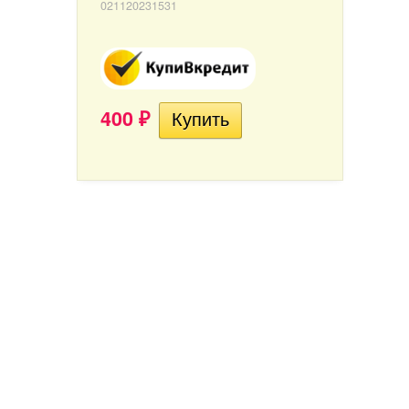
021120231531
400
₽