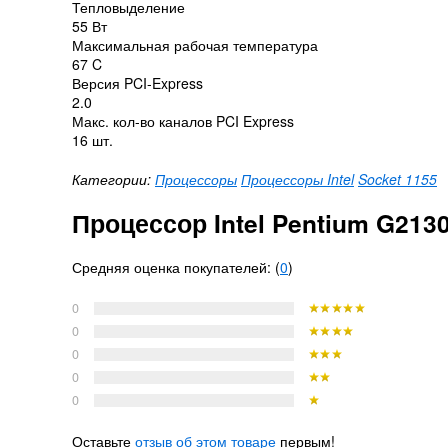
Тепловыделение
55 Вт
Максимальная рабочая температура
67 C
Версия PCI-Express
2.0
Макс. кол-во каналов PCI Express
16 шт.
Категории:
Процессоры
Процессоры Intel
Socket 1155
Процессор Intel Pentium G21
Средняя оценка покупателей: (
0
)
0
0
0
0
0
Оставьте
отзыв об этом товаре
первым!