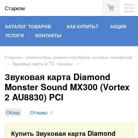
Старком
КАТАЛОГ ТОВАРОВ
КАК КУПИТЬ?
АКЦИЯ
УСЛУГИ
КОНТАКТЫ
Старком - компьютеры, ремонт ноутбуков, сотовых телефонов
→
Звуковые карты и TV- тюнеры
→
Звуковая карта Diamond
Monster Sound MX300 (Vortex
2 AU8830) PCI
Обзор
Отзывы
0
Купить Звуковая карта Diamond