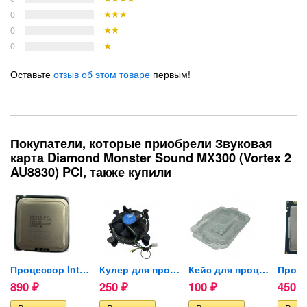
0
0
0
Оставьте
отзыв об этом товаре
первым!
Покупатели, которые приобрели Звуковая
карта Diamond Monster Sound MX300 (Vortex 2
AU8830) PCI, также купили
R1 1Gb...
Процессор Intel Core 2 Quad...
Кулер для процессора Intel...
Кейс для процессора AMD/INTEL
890
250
100
450
₽
₽
₽
₽