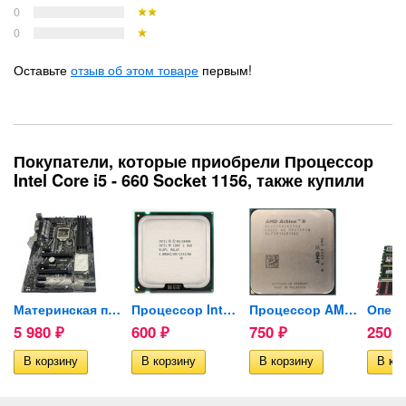
0
0
Оставьте
отзыв об этом товаре
первым!
Покупатели, которые приобрели Процессор
Intel Core i5 - 660 Socket 1156, также купили
...
Материнская плата ASUS...
Процессор Intel Core 2 Duo...
Процессор AMD Athlon II X2...
5 980
600
750
250
₽
₽
₽
₽