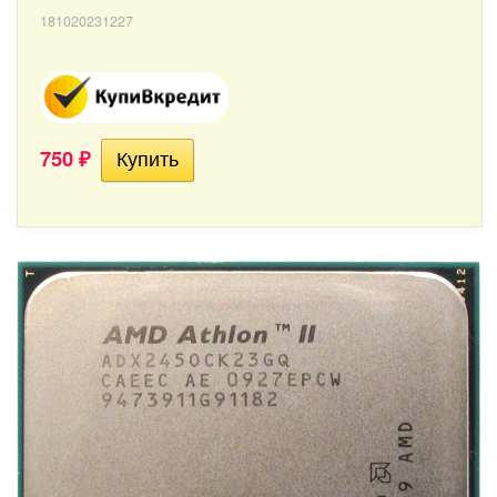
181020231227
750
₽