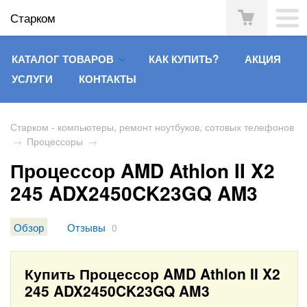
Старком
КАТАЛОГ ТОВАРОВ
КАК КУПИТЬ?
АКЦИЯ
УСЛУГИ
КОНТАКТЫ
Старком - компьютеры, ремонт ноутбуков, сотовых телефонов
→
Процессоры
→
Процессор AMD Athlon II X2
245 ADX2450CK23GQ AM3
Обзор
Отзывы
0
Купить Процессор AMD Athlon II X2
245 ADX2450CK23GQ AM3