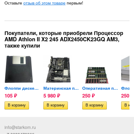
Оставьте
отзыв об этом товаре
первым!
Покупатели, которые приобрели Процессор
AMD Athlon II X2 245 ADX2450CK23GQ AM3,
также купили
SUS...
Флоппи дискета FHD 1.44 Mb 3.5
Материнская плата ASUS...
Оперативная память 256mb...
105
5 980
250
250
₽
₽
₽
₽
info@starkom.ru