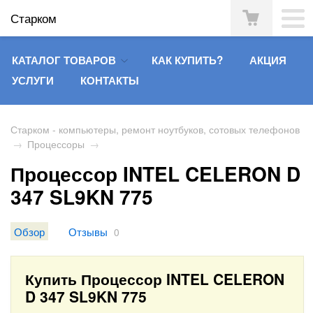
Старком
КАТАЛОГ ТОВАРОВ
КАК КУПИТЬ?
АКЦИЯ
УСЛУГИ
КОНТАКТЫ
Старком - компьютеры, ремонт ноутбуков, сотовых телефонов
→
Процессоры
→
Процессор INTEL CELERON D
347 SL9KN 775
Обзор
Отзывы
0
Купить Процессор INTEL CELERON
D 347 SL9KN 775