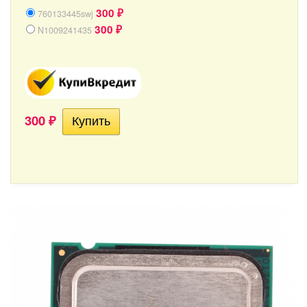
300
760133445swj
₽
300
N1009241435
₽
300
₽