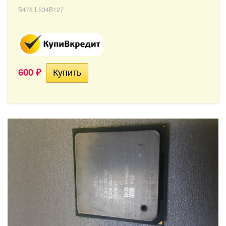
S478 L534B127
600
₽