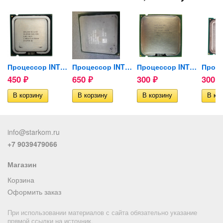
LERON D...
Процессор INTEL CELERON...
Процессор INTEL CELERON D...
Процессор INTEL PENTIUM 4...
450
650
300
300
₽
₽
₽
₽
info@starkom.ru
+7 9039479066
Магазин
Корзина
Оформить заказ
При использовании материалов с сайта обязательно указание
прямой ссылки на источник.