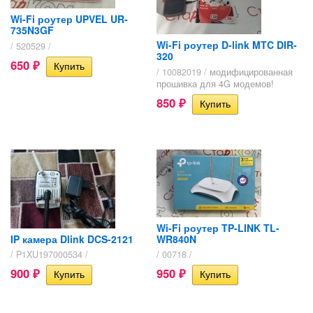
Wi-Fi роутер UPVEL UR-
735N3GF
Wi-Fi роутер D-link MTC DIR-
/ 520529 /
320
650
₽
/ 10082019 /
модифицированная
прошивка для 4G модемов!
850
₽
Wi-Fi роутер TP-LINK TL-
IP камера Dlink DCS-2121
WR840N
/ P1XU197000534 /
/ 00718 /
900
950
₽
₽