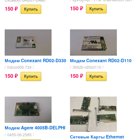
150
150
₽
₽
Модем Conexant RD02-D330
Модем Conexant RD02-D110
/ ttdcord06-724 /
/ 3652b-rd02d110 /
150
150
₽
₽
Модем Agere 4005B-DELPHI
/ 0455-06-2585 /
Сетевые Карты Ethernet