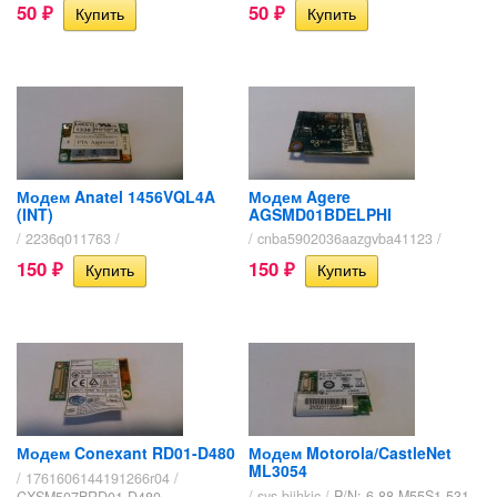
50
50
₽
₽
Модем Anatel 1456VQL4A
Модем Agere
(INT)
AGSMD01BDELPHI
/ 2236q011763 /
/ cnba5902036aazgvba41123 /
150
150
₽
₽
Модем Conexant RD01-D480
Модем Motorola/CastleNet
ML3054
/ 1761606144191266r04 /
/ sys-bjjhkjc /
P/N: 6-88-M55S1-531
CXSM507BRD01-D480