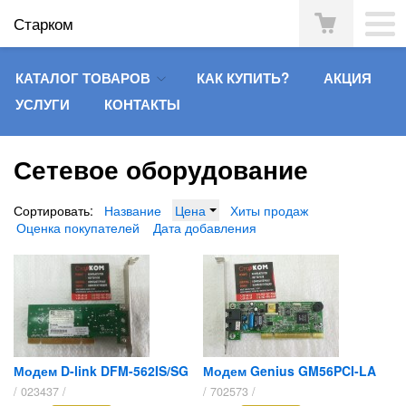
Старком
КАТАЛОГ ТОВАРОВ
КАК КУПИТЬ?
АКЦИЯ
УСЛУГИ
КОНТАКТЫ
Сетевое оборудование
Сортировать:
Название
Цена
Хиты продаж
Оценка покупателей
Дата добавления
Модем D-link DFM-562IS/SG
Модем Genius GM56PCI-LA
/ 023437 /
/ 702573 /