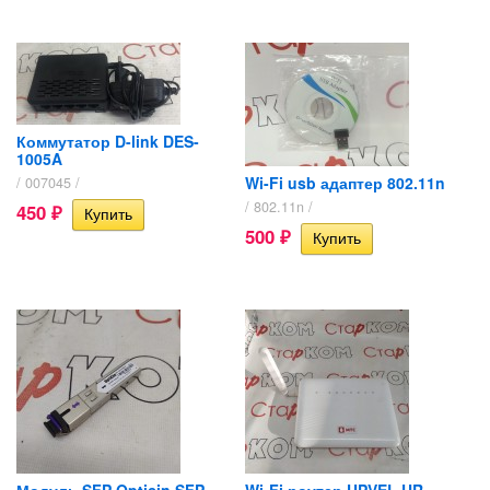
Коммутатор D-link DES-
1005A
Wi-Fi usb адаптер 802.11n
/ 007045 /
/ 802.11n /
450
₽
500
₽