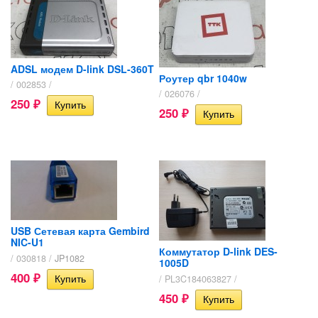
ADSL модем D-link DSL-360T
Роутер qbr 1040w
/ 002853 /
/ 026076 /
250
₽
250
₽
USB Сетевая карта Gembird
NIC-U1
Коммутатор D-link DES-
/ 030818 /
JP1082
1005D
400
/ PL3C184063827 /
₽
450
₽