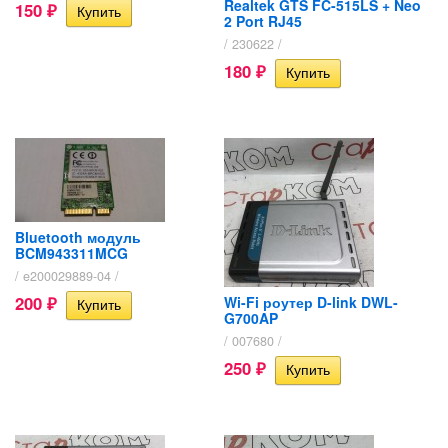
Realtek GTS FC-515LS + Neo
150
₽
2 Port RJ45
/ 230622 /
180
₽
Bluetooth модуль
BCM943311MCG
/ e200029889-04 /
200
Wi-Fi роутер D-link DWL-
₽
G700AP
/ 007680 /
250
₽