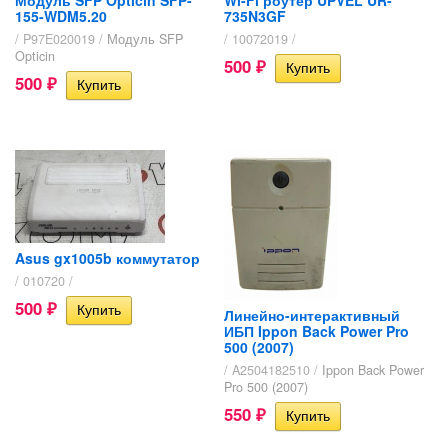
Модуль SFP Opticin SFP-
Wi-Fi роутер UPVEL UR-
155-WDM5.20
735N3GF
/ P97E020019 /
Модуль SFP
/ 10072019 /
Opticin
500
₽
500
₽
Asus gx1005b коммутатор
/ 010720 /
500
₽
Линейно-интерактивный
ИБП Ippon Back Power Pro
500 (2007)
/ A2504182510 /
Ippon Back Power
Pro 500 (2007)
550
₽