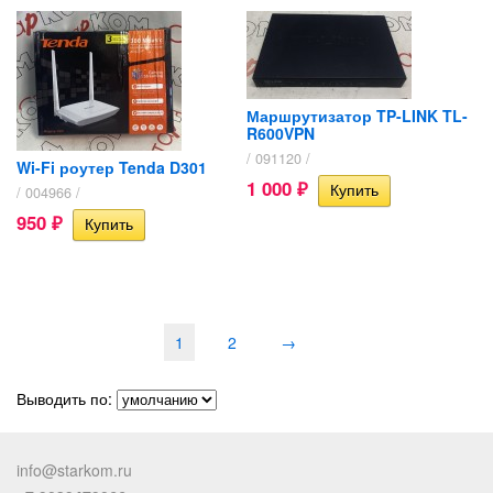
Маршрутизатор TP-LINK TL-
R600VPN
/ 091120 /
Wi-Fi роутер Tenda D301
1 000
/ 004966 /
₽
950
₽
1
2
→
Выводить по:
info@starkom.ru