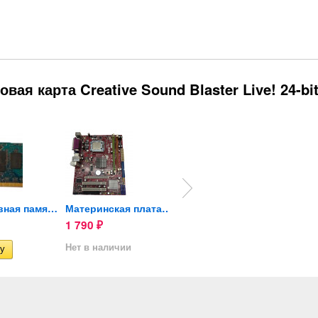
ая карта Creative Sound Blaster Live! 24-bi
Оперативная память Hynix...
Материнская плата MSI...
Жесткий диск Seagate 7200...
1 790
650
2 600
₽
₽
Нет в наличии
Нет в наличии
Нет в 