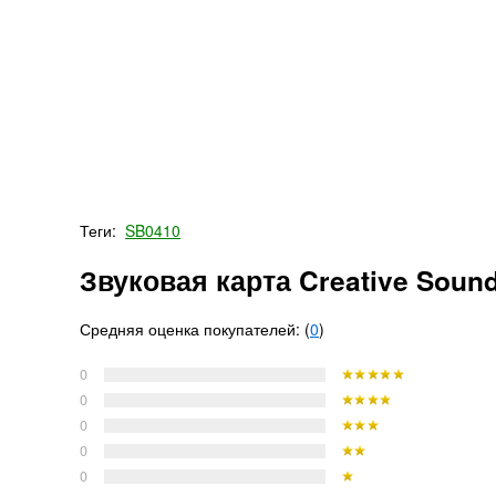
Теги:
SB0410
Звуковая карта Creative Sound
Средняя оценка покупателей: (
0
)
0
0
0
0
0