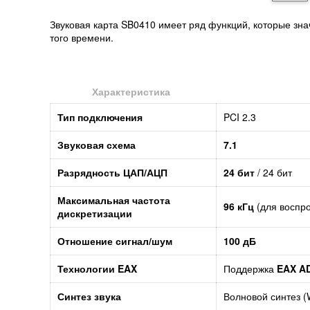
Звуковая карта SB0410 имеет ряд функций, которые зн
того времени.
Характеристика
Тип подключения
PCI 2.3
Звуковая схема
7.1
Разрядность ЦАП/АЦП
24 бит
/ 24 бит
Максимальная частота
96 кГц
(для воспро
дискретизации
Отношение сигнал/шум
100 дБ
Технологии EAX
Поддержка
EAX A
Синтез звука
Волновой синтез (W