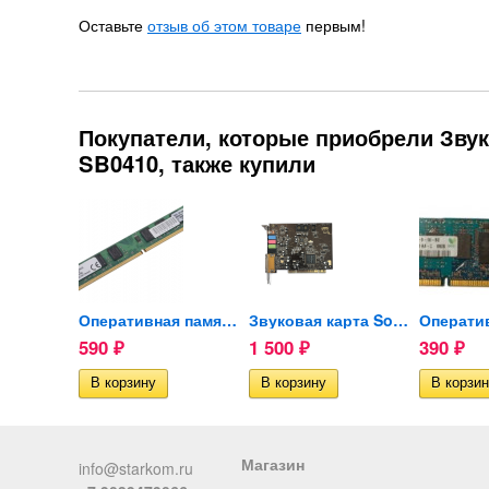
Оставьте
отзыв об этом товаре
первым!
Покупатели, которые приобрели Звуков
SB0410, также купили
Жесткий диск Hitachi...
Оперативная память Kingston...
Звуковая карта Sound...
590
1 500
390
₽
₽
₽
ии
Магазин
info@starkom.ru