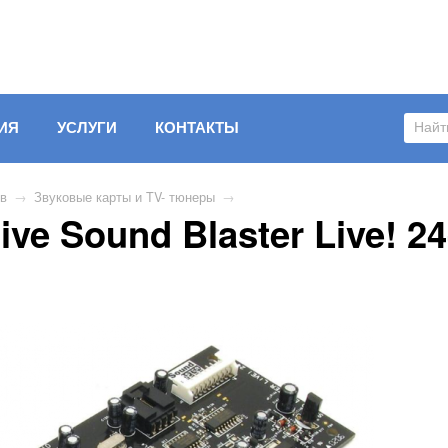
ИЯ
УСЛУГИ
КОНТАКТЫ
ов
→
Звуковые карты и TV- тюнеры
→
ve Sound Blaster Live! 24