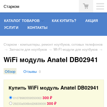
Старком
КАТАЛОГ ТОВАРОВ
КАК КУПИТЬ?
АКЦИЯ
УСЛУГИ
КОНТАКТЫ
Старком - компьютеры, ремонт ноутбуков, сотовых телефонов
→
Запчасти для ноутбуков
→
Wi-FI модули для ноутбуков
→
WiFi модуль Anatel DB02941
Обзор
Отзывы
0
Купить WiFi модуль Anatel DB02941
300
01078983559550063
₽
300
29233a506btd26839009
₽