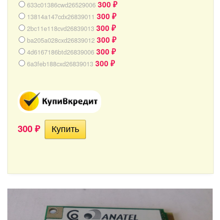
300
633c01386cwd26529006
₽
300
13814a147cdx26839011
₽
300
2bc11e118cvd26839013
₽
300
ba205a028cxd26839012
₽
300
4d6167186btd26839006
₽
300
6a3feb188cxd26839013
₽
300
₽