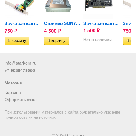
DS
Звуковая карта Cmedia...
Стример SONY SDT-11000/BM...
Звуковая карта ASUS Xonar DS
750
4 500
1 500
750
₽
₽
₽
₽
Нет в наличии
info@starkom.ru
+7 9039479066
Магазин
Корзина
Оформить заказ
При использовании материалов с сайта обязательно указание
прямой ссылки на источник.
© 2026
Старком