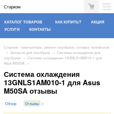
Старком
КАТАЛОГ ТОВАРОВ
КАК КУПИТЬ?
АКЦИЯ
УСЛУГИ
КОНТАКТЫ
Старком - компьютеры, ремонт ноутбуков, сотовых телефонов
→
Запчасти для ноутбуков
→
Системы охлаждения для
ноутбуков
→
Система охлаждения 13GNLS1AM010-1 для
Asus M50SA
→
Система охлаждения
13GNLS1AM010-1 для Asus
M50SA отзывы
Обзор
Отзывы
0