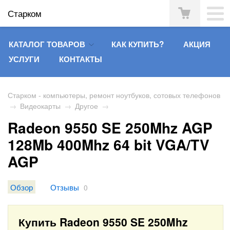
Старком
КАТАЛОГ ТОВАРОВ
КАК КУПИТЬ?
АКЦИЯ
УСЛУГИ
КОНТАКТЫ
Старком - компьютеры, ремонт ноутбуков, сотовых телефонов
→
Видеокарты
→
Другое
→
Radeon 9550 SE 250Mhz AGP
128Mb 400Mhz 64 bit VGA/TV
AGP
Обзор
Отзывы
0
Купить Radeon 9550 SE 250Mhz