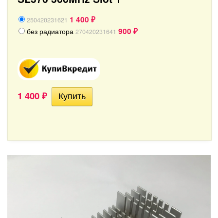
1 400
250420231621
₽
900
без радиатора
270420231641
₽
1 400
₽