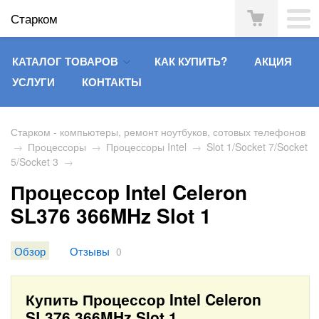
Старком
КАТАЛОГ ТОВАРОВ
КАК КУПИТЬ?
АКЦИЯ
УСЛУГИ
КОНТАКТЫ
Старком - компьютеры, ремонт ноутбуков, сотовых телефонов
→
Процессоры
→
Процессоры Intel
→
Slot 1/Socket 7/Socket
5/Socket 3
→
Процессор Intel Celeron
SL376 366MHz Slot 1
Обзор
Отзывы
0
Купить Процессор Intel Celeron
SL376 366MHz Slot 1