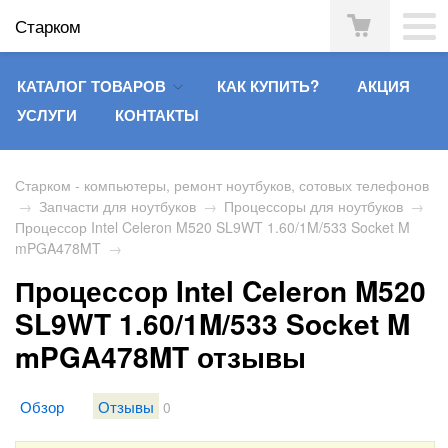
Старком
КАТАЛОГ ТОВАРОВ
КАК КУПИТЬ?
АКЦИЯ
УСЛУГИ
КОНТАКТЫ
Старком - компьютеры, ремонт ноутбуков, сотовых телефонов
→
Запчасти для ноутбуков
→
Процессоры для ноутбуков
→
Процессор Intel Celeron M520 SL9WT 1.60/1M/533 Socket M
mPGA478MT
→
Процессор Intel Celeron M520
SL9WT 1.60/1M/533 Socket M
mPGA478MT отзывы
Обзор
Отзывы
0