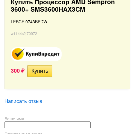
Купить Процессор AMD Sempron
3600+ SMS3600HAX3CM
LFBCF 0743BPDW
w1144s2j70972
300
₽
Написать отзыв
Ваше имя
Электронная почта