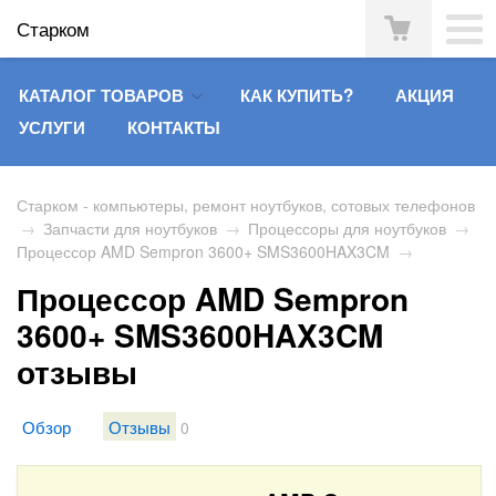
Старком
КАТАЛОГ ТОВАРОВ
КАК КУПИТЬ?
АКЦИЯ
УСЛУГИ
КОНТАКТЫ
Старком - компьютеры, ремонт ноутбуков, сотовых телефонов
→
Запчасти для ноутбуков
→
Процессоры для ноутбуков
→
Процессор AMD Sempron 3600+ SMS3600HAX3CM
→
Процессор AMD Sempron
3600+ SMS3600HAX3CM
отзывы
Обзор
Отзывы
0