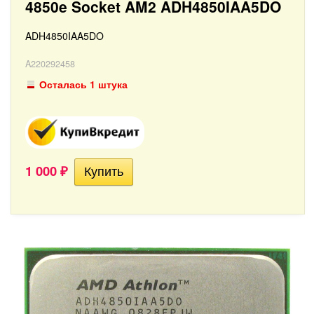
4850e Socket AM2 ADH4850IAA5DO
ADH4850IAA5DO
A220292458
Осталась 1 штука
1 000
₽