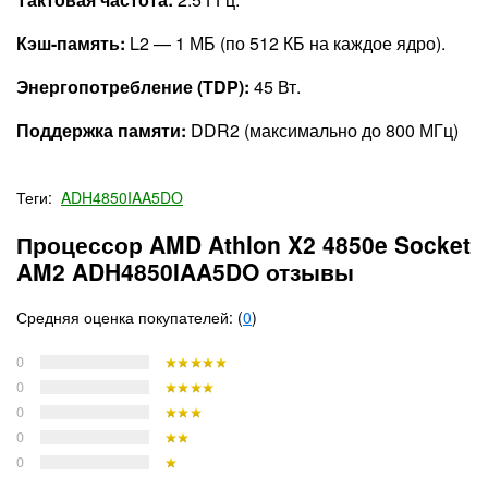
Кэш-память:
L2 — 1 МБ (по 512 КБ на каждое ядро).
Энергопотребление (TDP):
45 Вт.
Поддержка памяти:
DDR2 (максимально до 800 МГц)
Теги:
ADH4850IAA5DO
Процессор AMD Athlon X2 4850e Socket
AM2 ADH4850IAA5DO отзывы
Средняя оценка покупателей: (
0
)
0
0
0
0
0