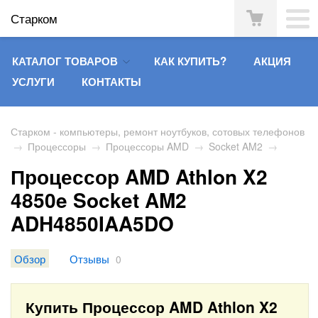
Старком
КАТАЛОГ ТОВАРОВ
КАК КУПИТЬ?
АКЦИЯ
УСЛУГИ
КОНТАКТЫ
Старком - компьютеры, ремонт ноутбуков, сотовых телефонов
→
Процессоры
→
Процессоры AMD
→
Socket AM2
→
Процессор AMD Athlon X2
4850e Socket AM2
ADH4850IAA5DO
Обзор
Отзывы
0
Купить Процессор AMD Athlon X2