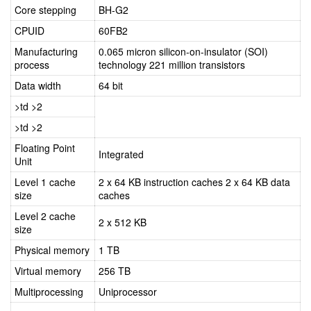
Core stepping
BH-G2
CPUID
60FB2
Manufacturing
0.065 micron silicon-on-insulator (SOI)
process
technology 221 million transistors
Data width
64 bit
>td >2
>td >2
Floating Point
Integrated
Unit
Level 1 cache
2 x 64 KB instruction caches 2 x 64 KB data
size
caches
Level 2 cache
2 x 512 KB
size
Physical memory
1 TB
Virtual memory
256 TB
Multiprocessing
Uniprocessor