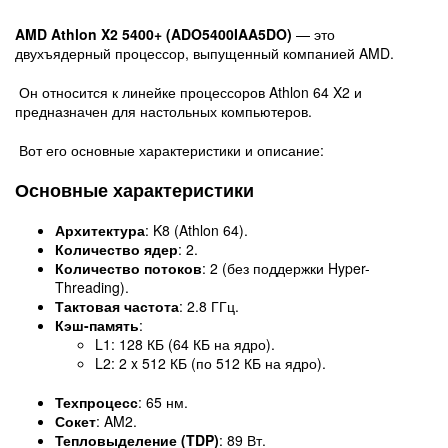
AMD Athlon X2 5400+ (ADO5400IAA5DO)
— это
двухъядерный процессор, выпущенный компанией AMD.
Он относится к линейке процессоров Athlon 64 X2 и
предназначен для настольных компьютеров.
Вот его основные характеристики и описание:
Основные характеристики
Архитектура
: K8 (Athlon 64).
Количество ядер
: 2.
Количество потоков
: 2 (без поддержки Hyper-
Threading).
Тактовая частота
: 2.8 ГГц.
Кэш-память
:
L1: 128 КБ (64 КБ на ядро).
L2: 2 x 512 КБ (по 512 КБ на ядро).
Техпроцесс
: 65 нм.
Сокет
: AM2.
Тепловыделение (TDP)
: 89 Вт.