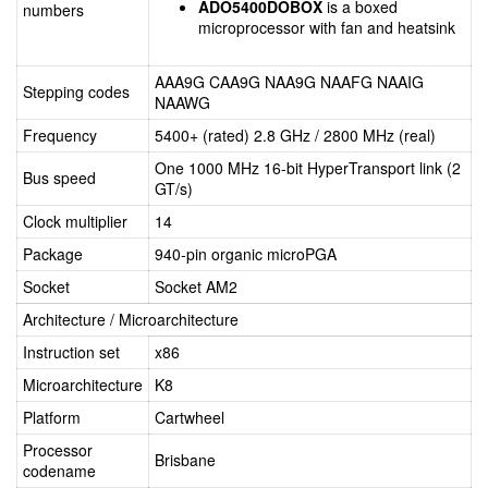
ADO5400DOBOX
is a boxed
numbers
microprocessor with fan and heatsink
AAA9G CAA9G NAA9G NAAFG NAAIG
Stepping codes
NAAWG
Frequency
5400+ (rated) 2.8 GHz / 2800 MHz (real)
One 1000 MHz 16-bit HyperTransport link (2
Bus speed
GT/s)
Clock multiplier
14
Package
940-pin organic microPGA
Socket
Socket AM2
Architecture / Microarchitecture
Instruction set
x86
Microarchitecture
K8
Platform
Cartwheel
Processor
Brisbane
codename