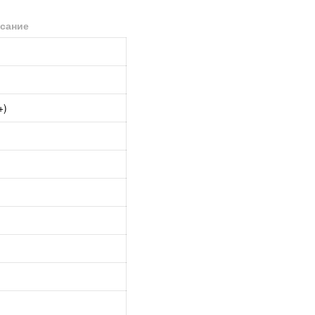
сание
+)