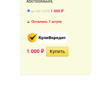
AD67000KA44HL
1 000
sa-100-17276
₽
Осталась 1 штука
1 000
₽