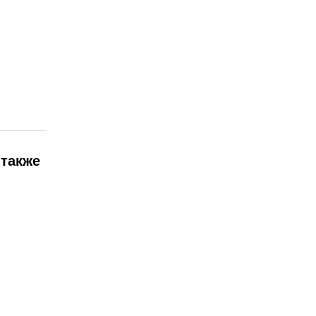
 также
Материнская плата ASUS...
₽