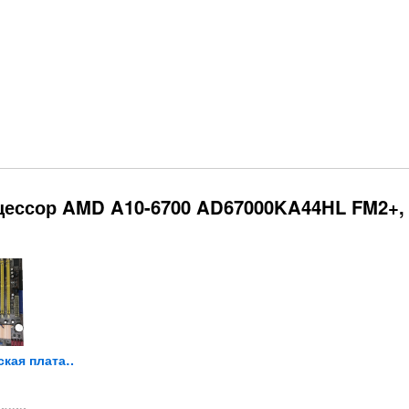
цессор AMD A10-6700 AD67000KA44HL FM2+,
Материнская плата ASUS...
Материнская плата Lenovo...
Флоппи дискета FHD 1.44 Mb 3.5
1 500
105
1 350
₽
₽