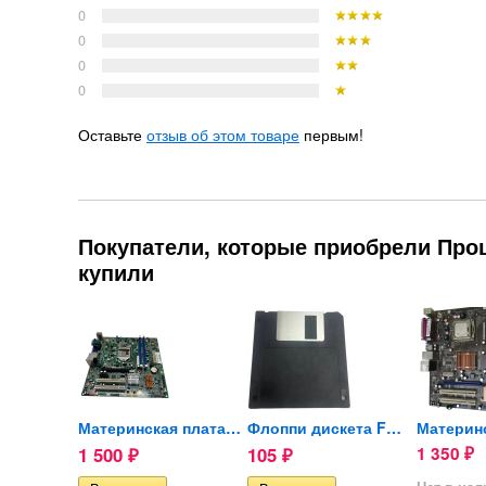
0
0
0
0
Оставьте
отзыв об этом товаре
первым!
Покупатели, которые приобрели Про
купили
Материнская плата ASUS...
Материнская плата Lenovo...
Флоппи дискета FHD 1.44 Mb 3.5
1 500
105
1 350
₽
₽
₽