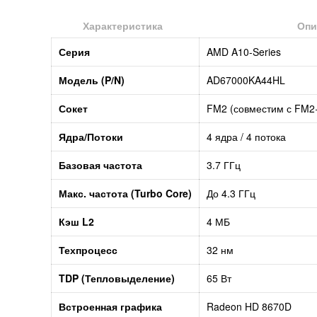
Характеристика
Опи
Серия
AMD A10-Series
Модель (P/N)
AD67000KA44HL
Сокет
FM2 (совместим с FM2
Ядра/Потоки
4 ядра / 4 потока
Базовая частота
3.7 ГГц
Макс. частота (Turbo Core)
До 4.3 ГГц
Кэш L2
4 МБ
Техпроцесс
32 нм
TDP (Тепловыделение)
65 Вт
Встроенная графика
Radeon HD 8670D