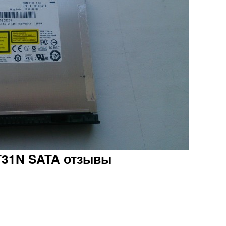
T31N SATA отзывы