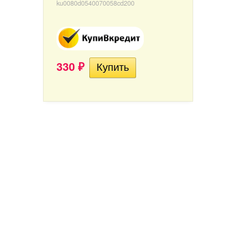
ku0080d0540070058cd200
330
₽