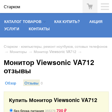
Старком
КАТАЛОГ ТОВАРОВ
КАК КУПИТЬ?
АКЦИЯ
УСЛУГИ
КОНТАКТЫ
Старком - компьютеры, ремонт ноутбуков, сотовых телефонов
→
Мониторы
→
Монитор Viewsonic VA712
→
Монитор Viewsonic VA712
отзывы
Обзор
Отзывы
0
Купить Монитор Viewsonic VA712
700
без блока питания
355376
₽