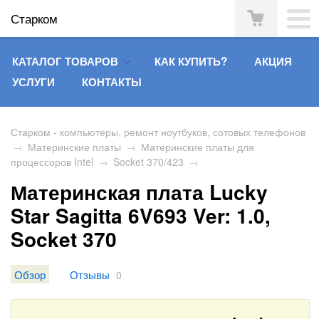
Старком
КАТАЛОГ ТОВАРОВ
КАК КУПИТЬ?
АКЦИЯ
УСЛУГИ
КОНТАКТЫ
Старком - компьютеры, ремонт ноутбуков, сотовых телефонов
→
Материнские платы
→
Материнские платы для
процессоров Intel
→
Socket 370/423
→
Материнская плата Lucky
Star Sagitta 6V693 Ver: 1.0,
Socket 370
Обзор
Отзывы
0