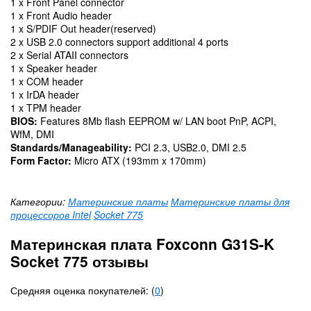
1 x Front Panel connector
1 x Front Audio header
1 x S/PDIF Out header(reserved)
2 x USB 2.0 connectors support additional 4 ports
2 x Serial ATAII connectors
1 x Speaker header
1 x COM header
1 x IrDA header
1 x TPM header
BIOS:
Features 8Mb flash EEPROM w/ LAN boot PnP, ACPI,
WfM, DMI
Standards/Manageability:
PCI 2.3, USB2.0, DMI 2.5
Form Factor:
Micro ATX (193mm x 170mm)
Категории:
Материнские платы
Материнские платы для
процессоров Intel
Socket 775
Материнская плата Foxconn G31S-K
Socket 775 отзывы
Средняя оценка покупателей: (
0
)