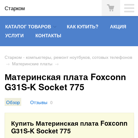
Старком
КАТАЛОГ ТОВАРОВ
КАК КУПИТЬ?
АКЦИЯ
УСЛУГИ
КОНТАКТЫ
Старком - компьютеры, ремонт ноутбуков, сотовых телефонов
→
Материнские платы
→
Материнская плата Foxconn
G31S-K Socket 775
Обзор
Отзывы
0
Купить Материнская плата Foxconn
G31S-K Socket 775