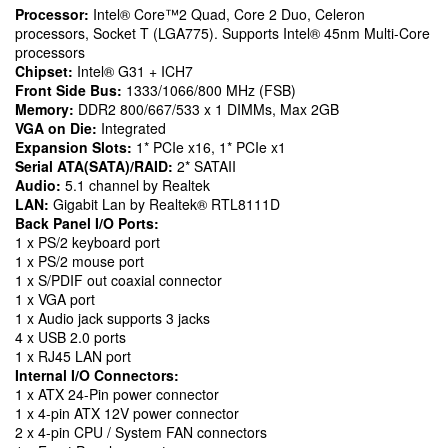
Processor:
Intel® Core™2 Quad, Core 2 Duo, Celeron
processors, Socket T (LGA775). Supports Intel® 45nm Multi-Core
processors
Chipset:
Intel® G31 + ICH7
Front Side Bus:
1333/1066/800 MHz (FSB)
Memory:
DDR2 800/667/533 x 1 DIMMs, Max 2GB
VGA on Die:
Integrated
Expansion Slots:
1* PCIe x16, 1* PCIe x1
Serial ATA(SATA)/RAID:
2* SATAII
Audio:
5.1 channel by Realtek
LAN:
Gigabit Lan by Realtek® RTL8111D
Back Panel I/O Ports:
1 x PS/2 keyboard port
1 x PS/2 mouse port
1 x S/PDIF out coaxial connector
1 x VGA port
1 x Audio jack supports 3 jacks
4 x USB 2.0 ports
1 x RJ45 LAN port
Internal I/O Connectors:
1 x ATX 24-Pin power connector
1 x 4-pin ATX 12V power connector
2 x 4-pin CPU / System FAN connectors