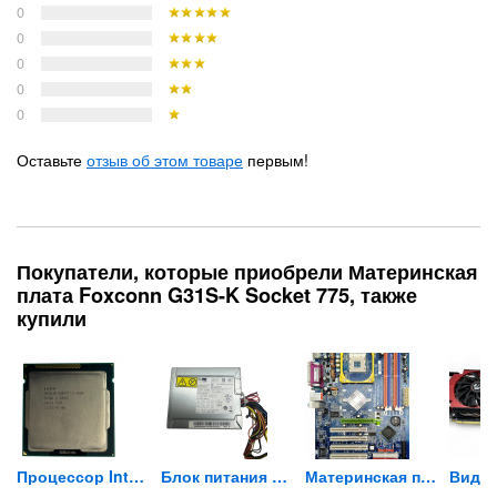
0
0
0
0
0
Оставьте
отзыв об этом товаре
первым!
Покупатели, которые приобрели Материнская
плата Foxconn G31S-K Socket 775, также
купили
tek...
Процессор Intel Core...
Блок питания ACBEL PC8061...
Материнская плата Gigabyte...