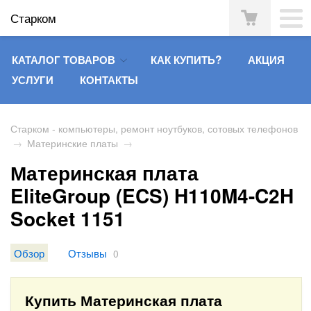
Старком
КАТАЛОГ ТОВАРОВ
КАК КУПИТЬ?
АКЦИЯ
УСЛУГИ
КОНТАКТЫ
Старком - компьютеры, ремонт ноутбуков, сотовых телефонов
→
Материнские платы
→
Материнская плата
EliteGroup (ECS) H110M4-C2H
Socket 1151
Обзор
Отзывы
0
Купить Материнская плата