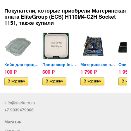
Покупатели, которые приобрели Материнская
плата EliteGroup (ECS) H110M4-C2H Socket
1151, также купили
MSI...
Кейс для процессора AMD/INTEL
Процессор Intel Core 2 Duo...
Материнская плата ASUS...
100
600
1 790
1 95
₽
₽
₽
info@starkom.ru
+7 9039479066
Магазин
Корзина