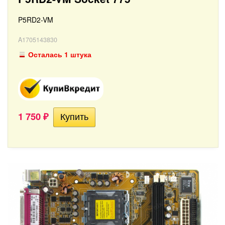
P5RD2-VM
A1705143830
Осталась 1 штука
1 750
₽