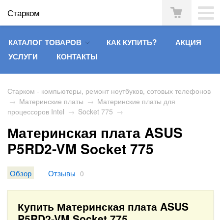
Старком
КАТАЛОГ ТОВАРОВ
КАК КУПИТЬ?
АКЦИЯ
УСЛУГИ
КОНТАКТЫ
Старком - компьютеры, ремонт ноутбуков, сотовых телефонов
→
Материнские платы
→
Материнские платы для
процессоров Intel
→
Socket 775
→
Материнская плата ASUS
P5RD2-VM Socket 775
Обзор
Отзывы
0
Купить Материнская плата ASUS
P5RD2-VM Socket 775