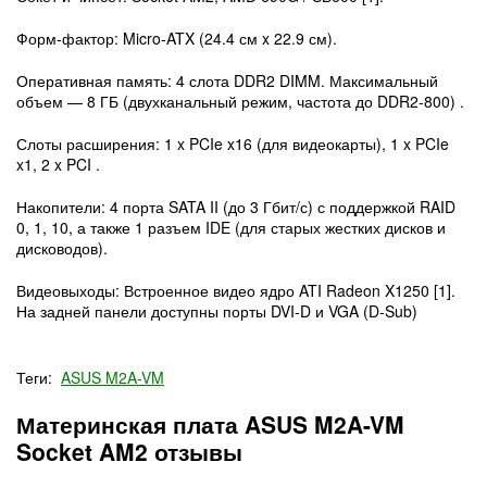
Форм-фактор:
Micro-ATX (24.4 см x 22.9 см).
Оперативная память:
4 слота DDR2 DIMM. Максимальный
объем —
8 ГБ
(двухканальный режим, частота до DDR2-800) .
Слоты расширения:
1 x PCIe x16 (для видеокарты), 1 x PCIe
x1, 2 x PCI .
Накопители:
4 порта SATA II (до 3 Гбит/с) с поддержкой RAID
0, 1, 10, а также 1 разъем IDE (для старых жестких дисков и
дисководов).
Видеовыходы:
Встроенное видео ядро ATI Radeon X1250 [1].
На задней панели доступны порты
DVI-D
и
VGA (D-Sub)
Теги:
ASUS M2A-VM
Материнская плата ASUS M2A-VM
Socket AM2 отзывы