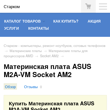
Старком
КАТАЛОГ ТОВАРОВ
КАК КУПИТЬ?
АКЦИЯ
УСЛУГИ
КОНТАКТЫ
Старком - компьютеры, ремонт ноутбуков, сотовых телефонов
→
Материнские платы
→
Материнские платы для
процессоров AMD
→
Socket AM2
→
Материнская плата ASUS
M2A-VM Socket AM2
Обзор
Отзывы
0
Купить Материнская плата ASUS
M2A-VM Socket AM2