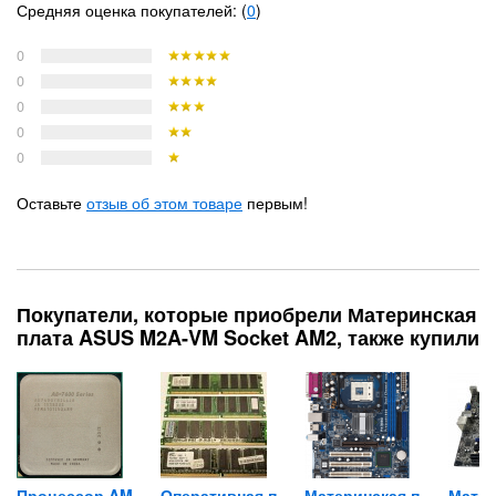
Средняя оценка покупателей: (
0
)
0
0
0
0
0
Оставьте
отзыв об этом товаре
первым!
Покупатели, которые приобрели Материнская
плата ASUS M2A-VM Socket AM2, также купили
amsung...
Процессор AMD A8-7600...
Оперативная память DDR1...
Материнская плата ASRock...