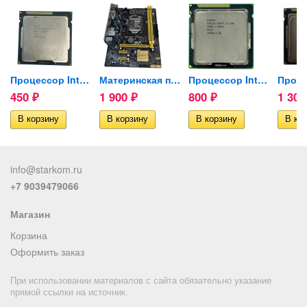
BYTE...
Процессор Intel Core...
Материнская плата ASUS...
Процессор Intel Core...
450
1 900
800
1 30
₽
₽
₽
info@starkom.ru
+7 9039479066
Магазин
Корзина
Оформить заказ
При использовании материалов с сайта обязательно указание
прямой ссылки на источник.