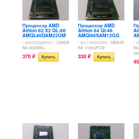
Процессор AMD
Процессор AMD
П
Athlon 62 X2 QL-60
Athlon 64 QI-46
At
AMQL60DAM22GM
AMQI46SAM12GG
A
/ x622232g80001 /
CBAEB
/ 9z11390i00084 /
NBAUB
/ 
BA 0826BAC
BA 1036GPCW
BA
09
370
330
₽
₽
4