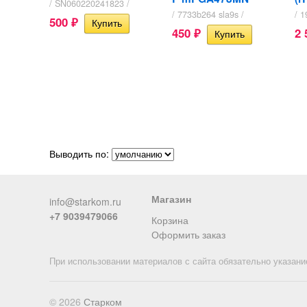
/ SN060220241823 /
/ 7733b264 sla9s /
/ 1
500
₽
450
2
₽
Выводить по:
Магазин
info@starkom.ru
+7 9039479066
Корзина
Оформить заказ
При использовании материалов с сайта обязательно указани
© 2026
Старком