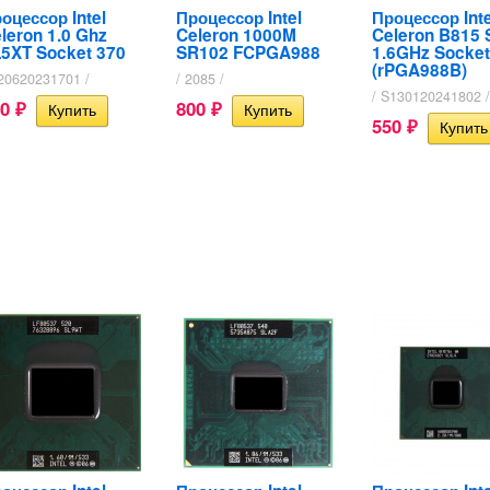
оцессор Intel
Процессор Intel
Процессор Inte
leron 1.0 Ghz
Celeron 1000M
Celeron B815
5XT Socket 370
SR102 FCPGA988
1.6GHz Socke
(rPGA988B)
020620231701 /
/ 2085 /
/ S130120241802 /
50
800
₽
₽
550
₽