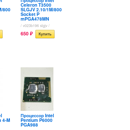
l
Процессор Intel
Celeron T3500
M/800
SLGJV 2.10/1M/800
Socket P
mPGA478MN
/ v023b196 slgjv /
650
₽
l
Процессор Intel
m 4-M
Pentium P6000
PGA988