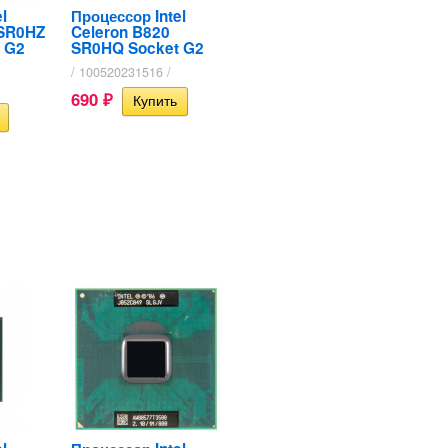
l
Процессор Intel
 SR0HZ
Celeron B820
t G2
SR0HQ Socket G2
/ 100520231516 /
690
₽