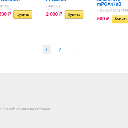
mPGA478B
90122 /
/ 44066a /
/ SN100220241755
 500
2 000
₽
₽
500
₽
1
2
→
е прямой ссылки на источник.