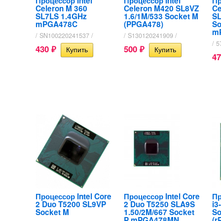
Процессор Intel
Процессор Intel
Пр
Celeron M 360
Celeron M420 SL8VZ
Ce
SL7LS 1.4GHz
1.6/1M/533 Socket M
SL
mPGA478C
(PPGA478)
So
m
/ SN100220241537 /
/ S130120241909 /
/ 5
430
500
₽
₽
4
Процессор Intel Core
Процессор Intel Core
Пр
2 Duo T5200 SL9VP
2 Duo T5250 SLA9S
i3
Socket M
1.50/2M/667 Socket
So
P mPGA478MN
(r