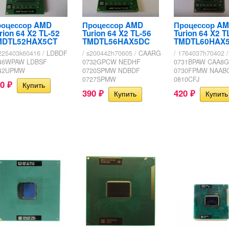
роцессор AMD
Процессор AMD
Процессор A
rion 64 X2 TL-52
Turion 64 X2 TL-56
Turion 64 X2 TL
MDTL52HAX5CT
TMDTL56HAX5DC
TMDTL60HAX
z225403k60416 /
LDBDF
/ s200442h70605 /
CAARG
/ 1764037h70402 /
46WPAW LDBSF
0732GPCW NEDHF
0731BPAW CAA8G
42UPMW
0720SPMW NDBDF
0730FPMW NAAB
0727SPMW
0810CFJ
70
₽
390
420
₽
₽