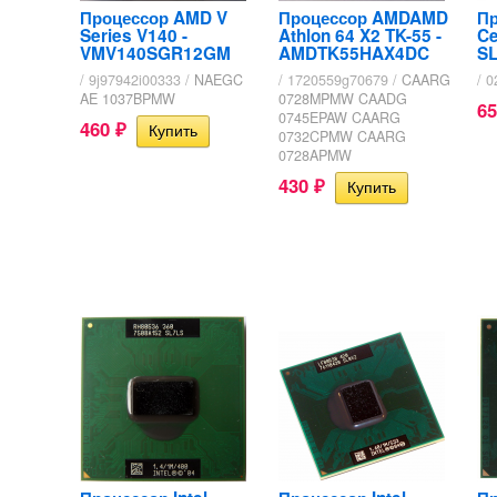
Процессор AMD V
Процессор AMDAMD
Пр
Series V140 -
Athlon 64 X2 TK-55 -
Ce
VMV140SGR12GM
AMDTK55HAX4DC
SL
/ 9j97942i00333 /
NAEGC
/ 1720559g70679 /
CAARG
/ 
AE 1037BPMW
0728MPMW CAADG
6
0745EPAW CAARG
460
₽
0732CPMW CAARG
0728APMW
430
₽