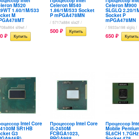
оцессор Intel
Процессор Intel
Процессор Inte
leron M520
Celeron M540
Celeron M900
9WT 1.60/1M/533
1.86/1M/533 Socket
SLGLQ 2.20/1
cket M
P mPGA478MN
Socket P
PGA478MT
mPGA478MN
/ 5717a884 sla2f /
708a864 sl9wt /
/ 5933a198 slglq /
500
₽
70
650
₽
₽
оцессор Intel Core
Процессор Intel Core
Процессор Inte
-4100M SR1HB
i5-2450M
Mobile Pentiu
cket G3
FCBGA1023,
SL6CH 1.7GHz
PGA946B)
PPGA988
Socket 478