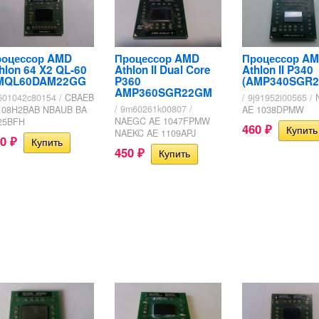
роцессор AMD
Процессор AMD
Процессор A
hlon 64 X2 QL-60
Athlon II Dual Core
Athlon II P340
MQL60DAM22GG
P360
(AMP340SGR2
AMP360SGR22GM
x601042c80154 /
CBAEB
/ 9j91952i00565 /
/ 9m60261k00807 /
 08H2BAB NBAUB BA
AE 1038DPMW
NAEGC AE 1047FPMW
25BFH
460
₽
NAEKC AE 1109APJ
50
₽
450
₽