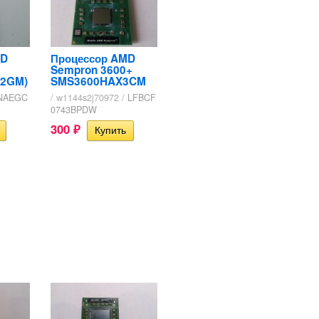
MD
Процессор AMD
Sempron 3600+
2GM)
SMS3600HAX3CM
NAEGC
/ w1144s2j70972 /
LFBCF
0743BPDW
300
₽