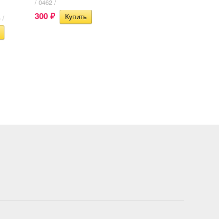
/ 0462 /
300
₽
 /