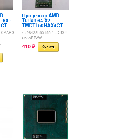
MD
Процессор AMD
-60 -
Turion 64 X2
5CT
TMDTL50HAX4CT
CAARG
/ z98423h60155 /
LDBSF
0635RPAW
G
410
₽