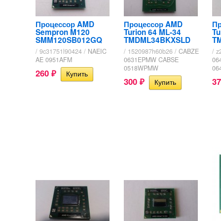
Процессор AMD
Процессор AMD
П
Sempron M120
Turion 64 ML-34
Tu
SMM120SB012GQ
TMDML34BKXSLD
T
/ 9c31751l90424 /
NAEIC
/ 1520987h60b26 /
CABZE
/ 
AE 0951AFM
0631EPMW CABSE
06
0518WPMW
06
260
₽
300
3
₽