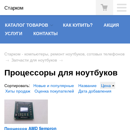
Старком
КАТАЛОГ ТОВАРОВ
КАК КУПИТЬ?
АКЦИЯ
УСЛУГИ
КОНТАКТЫ
Старком - компьютеры, ремонт ноутбуков, сотовых телефонов
→
Запчасти для ноутбуков
→
Процессоры для ноутбуков
Сортировать:
Новые и популярные
Название
Цена
Хиты продаж
Оценка покупателей
Дата добавления
Процессор AMD Sempron