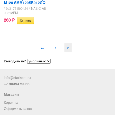
M120 SMM120SB012GQ
/ 9c31751l90424 /
NAEIC AE
0951AFM
260
₽
←
1
2
Выводить по:
info@starkom.ru
+7 9039479066
Магазин
Корзина
Оформить заказ