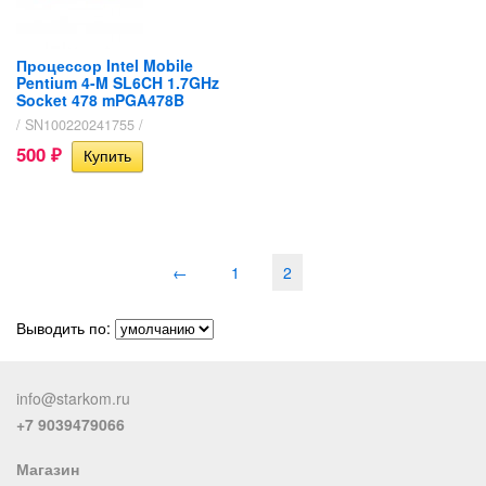
Процессор Intel Mobile
Pentium 4-M SL6CH 1.7GHz
Socket 478 mPGA478B
/ SN100220241755 /
500
₽
←
1
2
Выводить по:
info@starkom.ru
+7 9039479066
Магазин