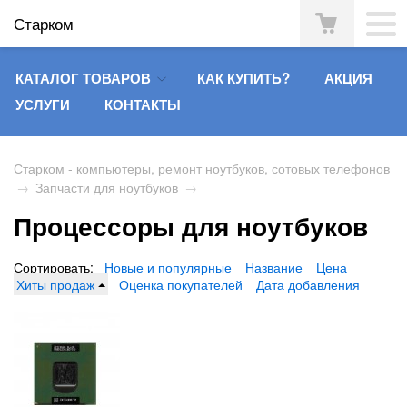
Старком
КАТАЛОГ ТОВАРОВ
КАК КУПИТЬ?
АКЦИЯ
УСЛУГИ
КОНТАКТЫ
Старком - компьютеры, ремонт ноутбуков, сотовых телефонов
→
Запчасти для ноутбуков
→
Процессоры для ноутбуков
Сортировать:
Новые и популярные
Название
Цена
Хиты продаж
Оценка покупателей
Дата добавления