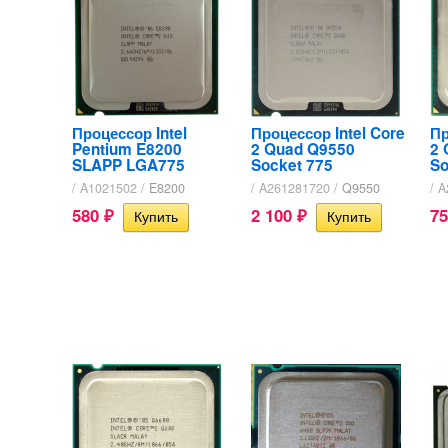
Процессор Intel
Процессор Intel Core
Пр
Pentium E8200
2 Quad Q9550
2 
SLAPP LGA775
Socket 775
So
/ A1021502 /
E8200
/ A261281720 /
Q9550
/ 
580
2 100
7
₽
₽