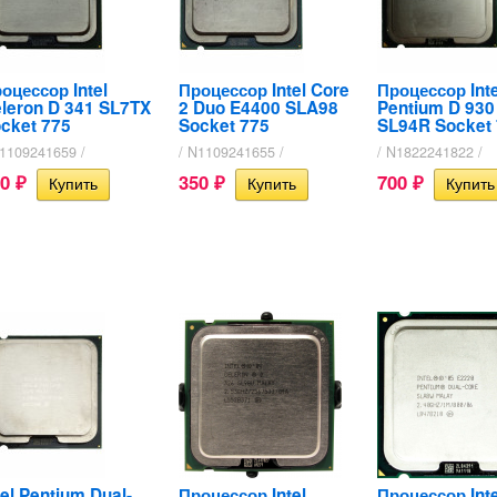
оцессор Intel
Процессор Intel Core
Процессор Inte
leron D 341 SL7TX
2 Duo E4400 SLA98
Pentium D 930
cket 775
Socket 775
SL94R Socket
N1109241659 /
/ N1109241655 /
/ N1822241822 /
50
350
700
₽
₽
₽
tel Pentium Dual-
Процессор Intel
Процессор Inte