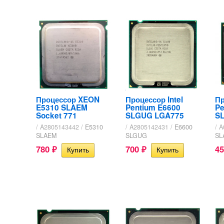
Процессор XEON
Процессор Intel
Пр
E5310 SLAEM
Pentium E6600
Pe
Socket 771
SLGUG LGA775
S
/ A2805143442 /
E5310
/ A2805142431 /
E6600
/ 
SLAEM
SLGUG
SL
780
700
4
₽
₽