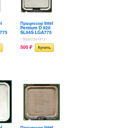
l
Процессор Intel
Pentium D 920
 775
SL94S LGA775
/ N0307241913 /
500
₽
l
Процессор Intel