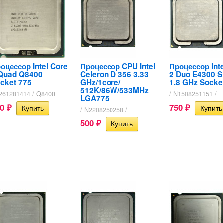
оцессор Intel Core
Процессор CPU Intel
Процессор Inte
Quad Q8400
Celeron D 356 3.33
2 Duo E4300 
cket 775
GHz/1core/
1.8 GHz Socke
512K/86W/533MHz
A261281414 /
Q8400
/ N1508251151 /
LGA775
50
750
₽
₽
/ N2208250258 /
500
₽