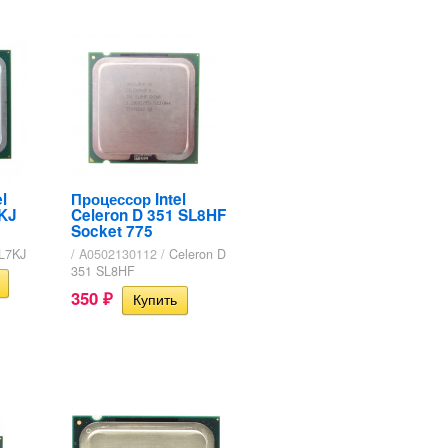
l
Процессор Intel
7KJ
Celeron D 351 SL8HF
Socket 775
L7KJ
/ A0502130112 /
Celeron D
351 SL8HF
350
₽