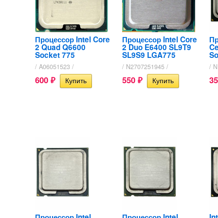
Процессор Intel Core
Процессор Intel Core
Пр
2 Quad Q6600
2 Duo E6400 SL9T9
Ce
Socket 775
SL9S9 LGA775
So
/ A06051523 /
/ N2707251945 /
/ 
600
550
3
₽
₽
Процессор Intel
Процессор Intel
In