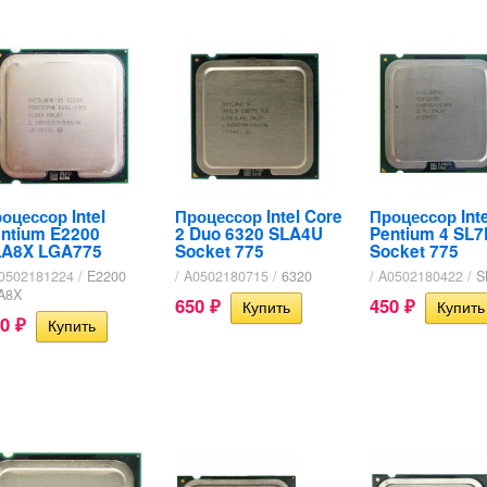
оцессор Intel
Процессор Intel Core
Процессор Inte
ntium E2200
2 Duo 6320 SLA4U
Pentium 4 SL
LA8X LGA775
Socket 775
Socket 775
A0502181224 /
E2200
/ A0502180715 /
6320
/ A0502180422 /
S
A8X
650
450
₽
₽
50
₽