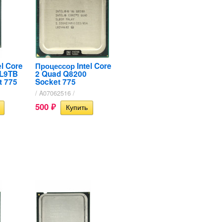
l Core
Процессор Intel Core
SL9TB
2 Quad Q8200
t 775
Socket 775
/ A07062516 /
500
₽