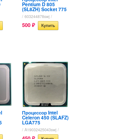
0
Pentium D 805
(SL8ZH) Socket 775
/ 603244878swj /
500
₽
l
Процессор Intel
Celeron 450 (SLAFZ)
5
LGA775
/ A19032425043swj /
450
₽