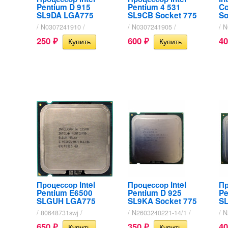
Pentium D 915
Pentium 4 531
Co
SL9DA LGA775
SL9CB Socket 775
So
/ N0307241910 /
/ N0307241905 /
/ 
250
600
4
₽
₽
Процессор Intel
Процессор Intel
Пр
Pentium E6500
Pentium D 925
Pe
SLGUH LGA775
SL9KA Socket 775
SL
/ 80648731swj /
/ N2603240221-14/1 /
/ 
650
350
4
₽
₽