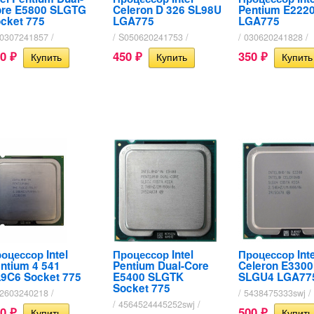
re E5800 SLGTG
Celeron D 326 SL98U
Pentium E222
cket 775
LGA775
LGA775
N0307241857 /
/ S050620241753 /
/ 030620241828 /
00
450
350
₽
₽
₽
оцессор Intel
Процессор Intel
Процессор Inte
ntium 4 541
Pentium Dual-Core
Celeron E3300
9C6 Socket 775
E5400 SLGTK
SLGU4 LGA77
Socket 775
N2603240218 /
/ 5438475333swj /
/ 4564524445252swj /
00
500
₽
₽