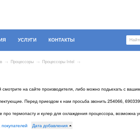
ИЯ
УСЛУГИ
КОНТАКТЫ
ов
→
Процессоры
→
Процессоры Intel
→
 смотрите на сайте производителя, либо можно подьехать с вашим
плектующие. Перед приездом к нам просьба звонить 254066, 6903
е про термопасту и кулер для охлаждения процессора, возможна у
 покупателей
Дата добавления