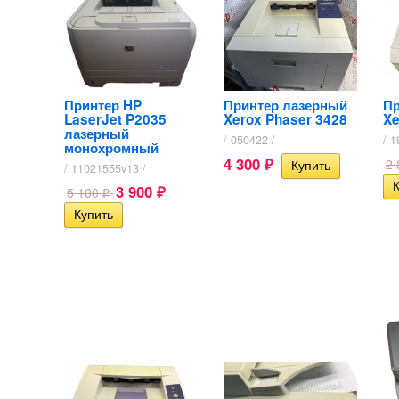
Принтер HP
Принтер лазерный
Пр
LaserJet P2035
Xerox Phaser 3428
Xe
лазерный
/ 050422 /
/ 1
монохромный
4 300
2
₽
/ 11021555v13 /
3 900
5 100
₽
₽