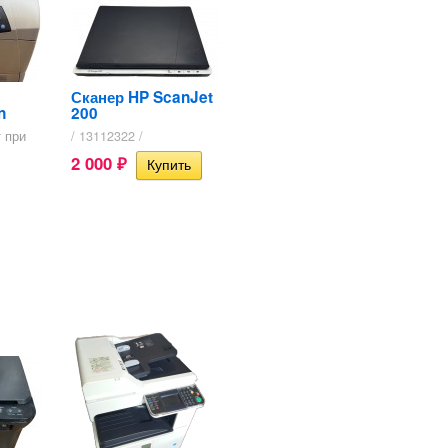
Сканер HP ScanJet
n
200
 при
/ 13112322 /
2 000
₽