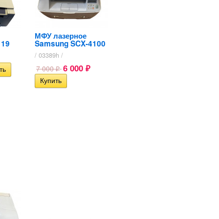
МФУ лазерное
119
Samsung SCX-4100
/ 03389h /
6 000
7 000
₽
₽