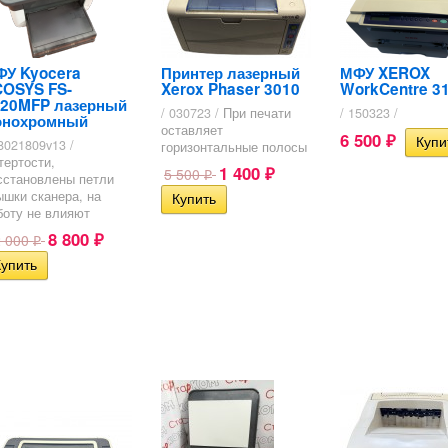
У Kyocera
Принтер лазерный
МФУ XEROX
OSYS FS-
Xerox Phaser 3010
WorkCentre 3
120MFP лазерный
/ 030723 /
При печати
/ 150323 /
онохромный
оставляет
6 500
₽
08021809v13 /
горизонтальные полосы
тертости,
1 400
5 500
₽
сстановлены петли
₽
ышки сканера, на
боту не влияют
8 800
2 000
₽
₽