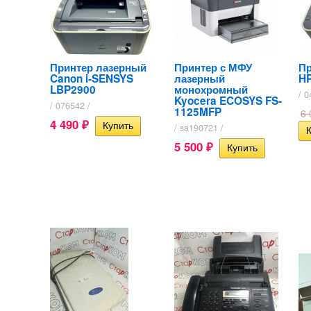
Принтер лазерный
Принтер с МФУ
Пр
Canon i-SENSYS
лазерный
HP
LBP2900
монохромный
/ 0
Kyocera ECOSYS FS-
/ 076542 /
1125MFP
6
4 490
₽
/ sa190721 /
5 500
₽