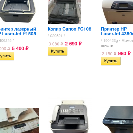
интер лазерный
Копир Canon FC108
Принтер HP
 LaserJet P1505
LaserJet 4350
/ 020521 /
406245 /
/ 190423g /
Мажет
2 690
3 080
₽
₽
печати
5 400
 000
₽
₽
980
2 150
₽
₽