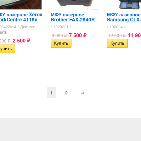
У лазерное Xerox
МФУ лазерное
МФУ лазерное
rkCentre 4118x
Brother FAX-2940R
Samsung CLX
00422v14 /
Дефект
/ 1223221 /
/ 132024 /
чати
7 500
11 9
9 000
12 500
₽
₽
₽
2 500
 200
₽
₽
1
2
→