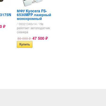
МФУ Kyocera FS-
-3175N
6530MFP лазерный
монохромный
/ 06021346v14 /
Не
00
₽
работает автоподатчик
сканера
47 500
80 000
₽
₽