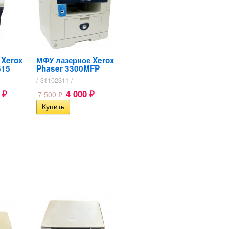
 Xerox
МФУ лазерное Xerox
615
Phaser 3300MFP
/ 31102311 /
0
4 000
7 500
₽
₽
₽