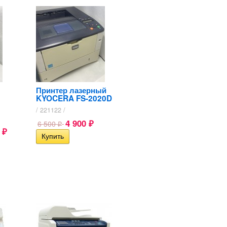
Принтер лазерный
KYOCERA FS-2020D
/ 221122 /
4 900
6 500
₽
₽
0
₽