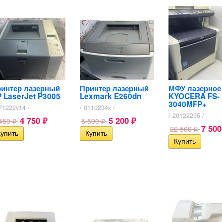
интер лазерный
Принтер лазерный
МФУ лазерное
 LaserJet P3005
Lexmark E260dn
KYOCERA FS-
3040MFP+
71222v14 /
/ 0110234x /
/ 20122255 /
4 750
5 200
 450
5 500
₽
₽
₽
₽
7 50
22 500
₽