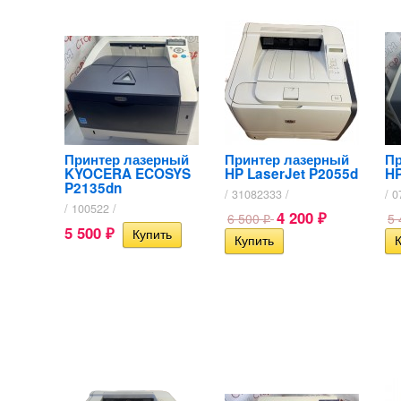
Принтер лазерный
Принтер лазерный
Пр
KYOCERA ECOSYS
HP LaserJet P2055d
HP
P2135dn
/ 31082333 /
/ 0
/ 100522 /
4 200
6 500
5
₽
₽
5 500
₽