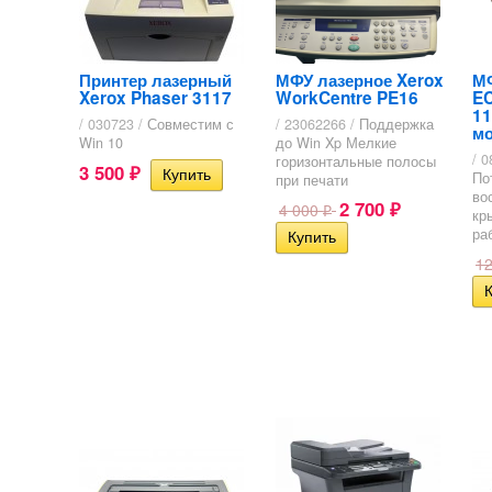
Принтер лазерный
МФУ лазерное Xerox
МФ
Xerox Phaser 3117
WorkCentre PE16
EC
1
/ 030723 /
Совместим с
/ 23062266 /
Поддержка
м
Win 10
до Win Xp Мелкие
/ 
горизонтальные полосы
3 500
₽
По
при печати
во
2 700
4 000
₽
₽
кр
ра
1