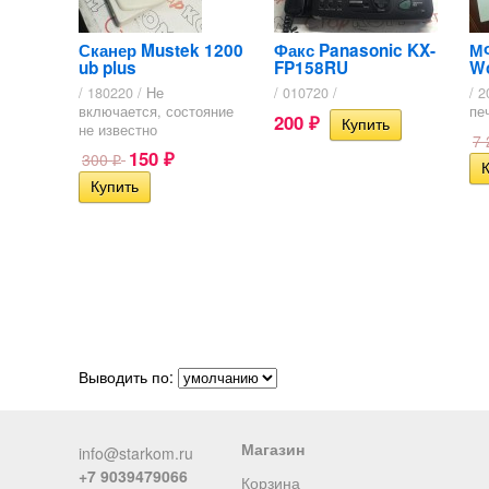
Сканер Mustek 1200
Факс Panasonic KX-
МФ
ub plus
FP158RU
Wo
/ 180220 /
Не
/ 010720 /
/ 2
включается, состояние
пе
200
₽
не известно
7
150
300
₽
₽
Выводить по:
Магазин
info@starkom.ru
+7 9039479066
Корзина