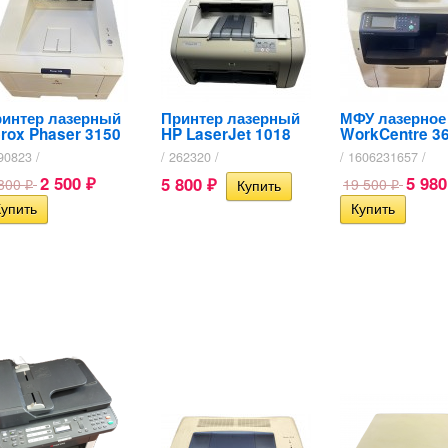
интер лазерный
Принтер лазерный
МФУ лазерное
rox Phaser 3150
HP LaserJet 1018
WorkCentre 3
90823 /
/ 262320 /
/ 1606231657 /
2 500
5 98
5 800
 800
19 500
₽
₽
₽
₽