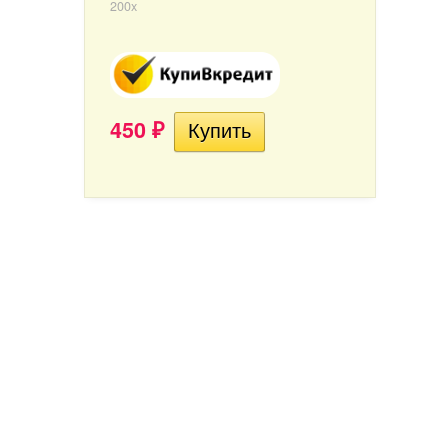
200x
450
₽