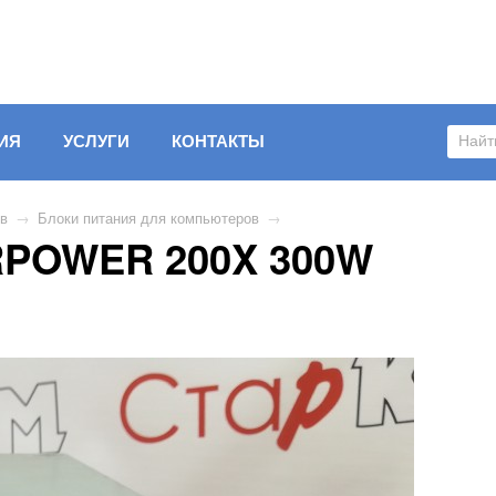
ИЯ
УСЛУГИ
КОНТАКТЫ
ов
→
Блоки питания для компьютеров
→
RPOWER 200X 300W