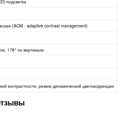
D) подсветка
еская (ACM - adaptive contrast management)
ли, 178° по вертикали
ой контрастности, режим динамической цветокоррекции
отзывы