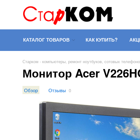
КАТАЛОГ ТОВАРОВ
КАК КУПИТЬ?
АКЦ
Старком - компьютеры, ремонт ноутбуков, сотовых телефон
Монитор Acer V226HQ
Обзор
Отзывы
0