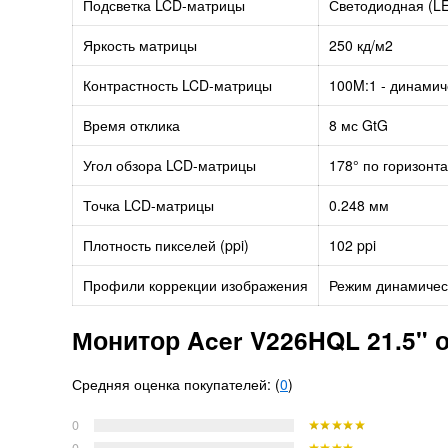
Подсветка LCD-матрицы
Светодиодная (LE
Яркость матрицы
250 кд/м2
Контрастность LCD-матрицы
100M:1 - динамич
Время отклика
8 мс GtG
Угол обзора LCD-матрицы
178° по горизонта
Точка LCD-матрицы
0.248 мм
Плотность пикселей (ppi)
102 ppi
Профили коррекции изображения
Режим динамическ
Монитор Acer V226HQL 21.5" 
Средняя оценка покупателей: (
0
)
0