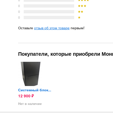
0
0
0
0
Оставьте
отзыв об этом товаре
первым!
Покупатели, которые приобрели Мони
блок...
Системный блок...
12 900
₽
ии
Нет в наличии