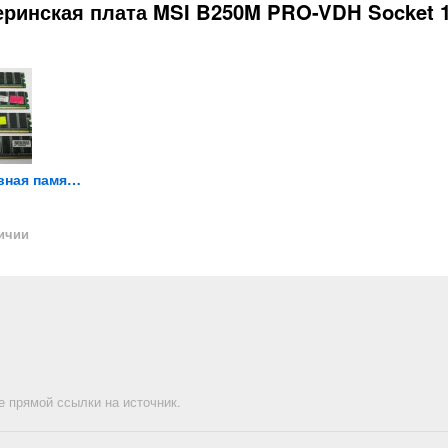
еринская плата MSI B250M PRO-VDH Socket 1
Оперативная память DDR1 1Gb...
Оперативная память Samsung...
Флоппи дискета FHD 1.44 Mb 3.5
500
105
500
₽
₽
₽
личии
Нет в 
е прямой ссылки на источник.