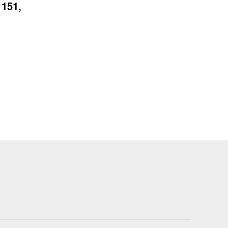
151,
Оперативная память DDR1 1Gb...
наличии