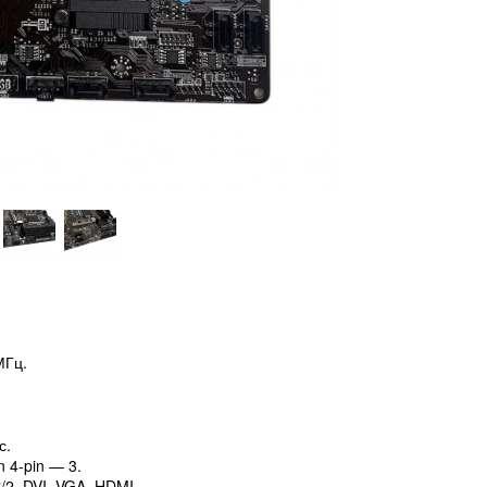
МГц.
.
с.
n 4-pin — 3.
S/2, DVI, VGA, HDMI.