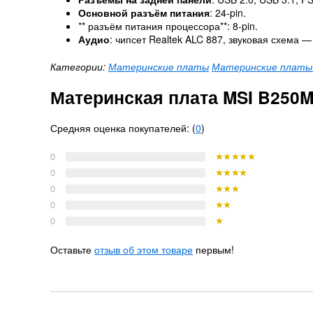
Основной разъём питания
: 24-pin.
** разъём питания процессора**: 8-pin.
Аудио
: чипсет Realtek ALC 887, звуковая схема — 
Категории:
Материнские платы
Материнские платы д
Материнская плата MSI B250M
Средняя оценка покупателей: (
0
)
0
0
0
0
0
Оставьте
отзыв об этом товаре
первым!