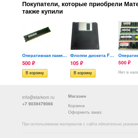
Покупатели, которые приобрели Мат
также купили
Оперативная память DDR1 1Gb...
Оперативная память Samsung...
Флоппи дискета FHD 1.44 Mb 3.5
500
105
500
₽
₽
₽
ии
Нет в на
Магазин
info@starkom.ru
+7 9039479066
Корзина
Оформить заказ
При использовании материалов с сайта обязательно указани