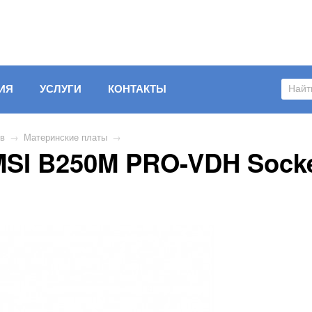
ИЯ
УСЛУГИ
КОНТАКТЫ
ов
→
Материнские платы
→
MSI B250M PRO-VDH Socke