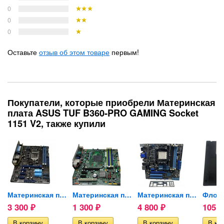
0
0
0
Оставьте
отзыв об этом товаре
первым!
Покупатели, которые приобрели Материнская
плата ASUS TUF B360-PRO GAMING Socket
1151 V2, также купили
BYTE...
Материнская плата ASUS...
Материнская плата Lenovo...
Материнская плата ASUS...
3 300
1 300
4 800
105
₽
₽
₽
₽