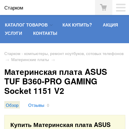
Старком
КАТАЛОГ ТОВАРОВ
КАК КУПИТЬ?
АКЦИЯ
УСЛУГИ
КОНТАКТЫ
Старком - компьютеры, ремонт ноутбуков, сотовых телефонов
→
Материнские платы
→
Материнская плата ASUS
TUF B360-PRO GAMING
Socket 1151 V2
Обзор
Отзывы
0
Купить Материнская плата ASUS