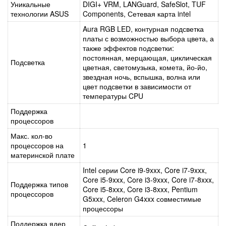
Уникальные
DIGI+ VRM, LANGuard, SafeSlot, TUF
технологии ASUS
Components, Сетевая карта intel
Aura RGB LED, контурная подсветка
платы с возможностью выбора цвета, а
также эффектов подсветки:
постоянная, мерцающая, циклическая
Подсветка
цветная, светомузыка, комета, йо-йо,
звездная ночь, вспышка, волна или
цвет подсветки в зависимости от
температуры CPU
Поддержка
процессоров
Макс. кол-во
процессоров на
1
материнской плате
Intel серии Core i9-9xxx, Core i7-9xxx,
Core i5-9xxx, Core i3-9xxx, Core i7-8xxx,
Поддержка типов
Core i5-8xxx, Core i3-8xxx, Pentium
процессоров
G5xxx, Celeron G4xxx
совместимые
процессоры
Поддержка ядер