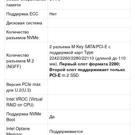
памяти
Поддержка ECC
Нет
Дисковая система
Количество
разъемов NVMe
2 разъема M Key SATA/PCI-E с
поддержкой карт Type
Количество
2242/2260/2280/22110 (длиной до 110
разъемов M.2
мм).
Первый слот формата 2280;
(NGFF)
Второй слот поддерживает только
PCI-E
m.2 SSD
Версия PCIe max
для U.2(U.3)
Intel VROC (Virtual
RAID on CPU)
Поддержка NVMe
Да
Boot
Intel Optane
Поддерживается
Memory