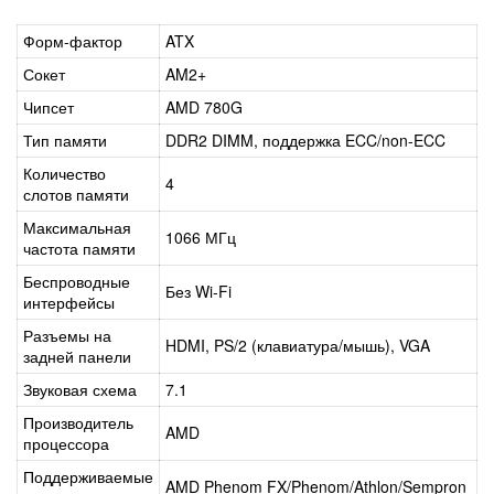
Форм-фактор
ATX
Сокет
AM2+
Чипсет
AMD 780G
Тип памяти
DDR2 DIMM, поддержка ECC/non-ECC
Количество
4
слотов памяти
Максимальная
1066 МГц
частота памяти
Беспроводные
Без Wi-Fi
интерфейсы
Разъемы на
HDMI, PS/2 (клавиатура/мышь), VGA
задней панели
Звуковая схема
7.1
Производитель
AMD
процессора
Поддерживаемые
AMD Phenom FX/Phenom/Athlon/Sempron