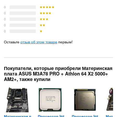
0
0
0
0
0
Оставьте
отзыв об этом товаре
первым!
Покупатели, которые приобрели Материнская
плата ASUS M3A78 PRO + Athlon 64 X2 5000+
AM2+, также купили
BYTE...
Материнская плата GIGABYTE...
Процессор Intel Core 2 Duo...
Процессор Intel Core...