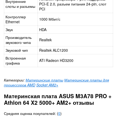
Внутренние
PCI-E 2.0, разъем питания 24-pin, слот
слоты и разъемы
PCI
Контроллер
1000 Мбит/с
Ethernet
Звук
HDA
Производитель
Realtek
звукового чипа
Звуковой чип
Realtek ALC1200
Встроенная
ATI Radeon HD3200
графика
Категории:
Материнские платы
Материнские платы для
процессоров AMD
Socket AM2+
Материнская плата ASUS M3A78 PRO +
Athlon 64 X2 5000+ AM2+ отзывы
Средняя оценка покупателей: (
0
)