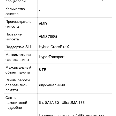
процессоры
Количество
1
сокетов
Производитель
AMD
чипсета
Название
AMD 780G
чипсета
Поддержка SLI
Hybrid CrossFireX
Максимальная
HyperTransport
частота шины
Максимальный
8 ГБ
объем памяти
Режим работы
оперативной
Двухканальный
памяти
Слоты
накопителей
6 x SATA 3G, UltraDMA 133
подробно
Питания процессора 4-pin, поддержка