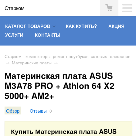
Старком
КАТАЛОГ ТОВАРОВ
КАК КУПИТЬ?
АКЦИЯ
УСЛУГИ
КОНТАКТЫ
Старком - компьютеры, ремонт ноутбуков, сотовых телефонов
→
Материнские платы
→
Материнская плата ASUS
M3A78 PRO + Athlon 64 X2
5000+ AM2+
Обзор
Отзывы
0
Купить Материнская плата ASUS