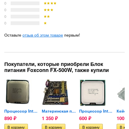
0
0
0
0
Оставьте
отзыв об этом товаре
первым!
Покупатели, которые приобрели Блок
питания Foxconn FX-500W, также купили
SUS...
Процессор Intel Core 2 Quad...
Материнская плата ASUS...
Процессор Intel Core 2 Duo...
890
1 350
600
100
₽
₽
₽
₽