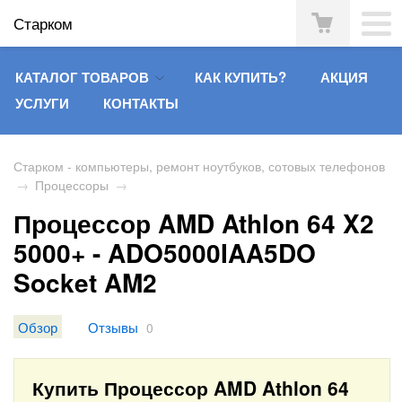
Старком
КАТАЛОГ ТОВАРОВ
КАК КУПИТЬ?
АКЦИЯ
УСЛУГИ
КОНТАКТЫ
Старком - компьютеры, ремонт ноутбуков, сотовых телефонов
→
Процессоры
→
Процессор AMD Athlon 64 X2
5000+ - ADO5000IAA5DO
Socket AM2
Обзор
Отзывы
0
Купить Процессор AMD Athlon 64