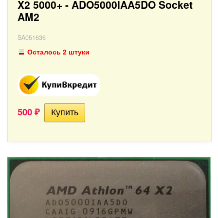
X2 5000+ - ADO5000IAA5DO Socket
AM2
SA051636
Осталось 2 штуки
500
₽