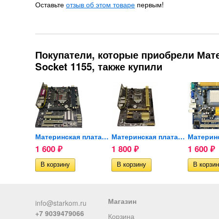
Оставьте
отзыв об этом товаре
первым!
Покупатели, которые приобрели Мате
Socket 1155, также купили
Материнская плата MSI...
Материнская плата ECS...
Материнская плата ASUS...
1 600
1 800
1 600
₽
₽
₽
ии
Магазин
info@starkom.ru
+7 9039479066
Корзина