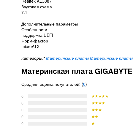
Realtek ALC887
Звуковая схема
7.1
Дополнительные параметры
Особенности
поддержка UEFI
Форм-фактор
microATX
Категории:
Материнские платы
Материнские платы д
Материнская плата GIGABYTE G
Средняя оценка покупателей: (
0
)
0
0
0
0
0