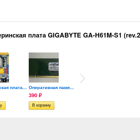
ринская плата GIGABYTE GA-H61M-S1 (rev.2
Материнская плата ASRock...
Оперативная память Crucial...
Оперативная память Micron...
390
500
390
₽
₽
₽