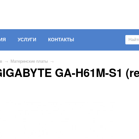
ИЯ
УСЛУГИ
КОНТАКТЫ
ов
→
Материнские платы
→
IGABYTE GA-H61M-S1 (rev