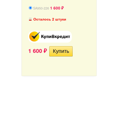
1 600
SA950-226
₽
Осталось 2 штуки
1 600
₽