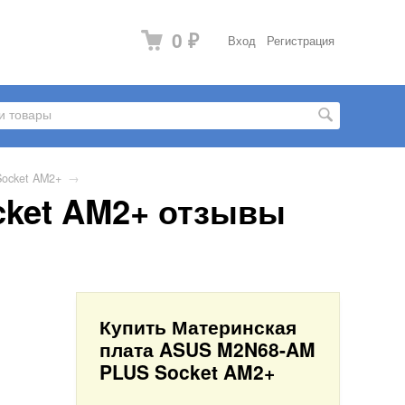
0
Вход
Регистрация
₽
ocket AM2+
→
cket AM2+ отзывы
Купить Материнская
плата ASUS M2N68-AM
PLUS Socket AM2+