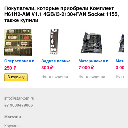
Покупатели, которые приобрели Комплект
H61H2-AM V1.1 4GB/I3-2130+FAN Socket 1155,
также купили
BYTE...
Оперативная память DDR1...
Задняя планка для...
Материнская плата ASUS ROG...
250
300
7 000
3 00
₽
₽
₽
Нет в наличии
Нет в наличии
Нет в 
info@starkom.ru
+7 9039479066
Магазин
Корзина