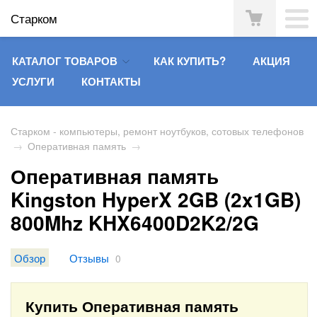
Старком
КАТАЛОГ ТОВАРОВ
КАК КУПИТЬ?
АКЦИЯ
УСЛУГИ
КОНТАКТЫ
Старком - компьютеры, ремонт ноутбуков, сотовых телефонов
→
Оперативная память
→
Оперативная память
Kingston HyperX 2GB (2x1GB)
800Mhz KHX6400D2K2/2G
Обзор
Отзывы
0
Купить Оперативная память