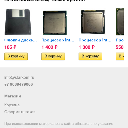
..
Флоппи дискета FHD 1.44 Mb 3.5
Процессор Intel Core...
Процессор Intel Core...
105
1 400
1 300
550
₽
₽
₽
₽
info@starkom.ru
+7 9039479066
Магазин
Корзина
Оформить заказ
При использовании материалов с сайта обязательно указание