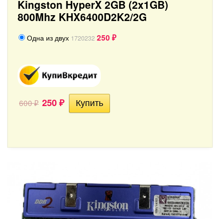
Kingston HyperX 2GB (2x1GB)
800Mhz KHX6400D2K2/2G
250
Одна из двух
1720232
₽
250
600
₽
₽