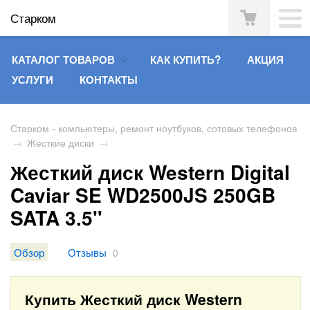
Старком
КАТАЛОГ ТОВАРОВ
КАК КУПИТЬ?
АКЦИЯ
УСЛУГИ
КОНТАКТЫ
Старком - компьютеры, ремонт ноутбуков, сотовых телефонов
→
Жесткие диски
→
Жесткий диск Western Digital
Caviar SE WD2500JS 250GB
SATA 3.5''
Обзор
Отзывы
0
Купить Жесткий диск Western