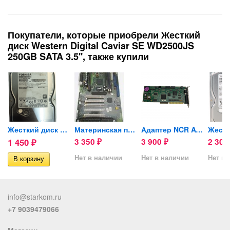
Покупатели, которые приобрели Жесткий
диск Western Digital Caviar SE WD2500JS
250GB SATA 3.5'', также купили
..
Жесткий диск Toshiba 500GB...
Материнская плата Fujitsu...
Адаптер NCR ATM Self...
1 450
3 350
3 900
2 30
₽
₽
₽
Нет в наличии
Нет в наличии
Нет в 
info@starkom.ru
+7 9039479066
Магазин