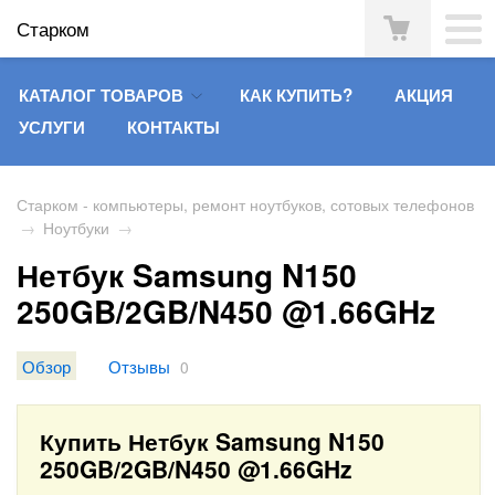
Старком
КАТАЛОГ ТОВАРОВ
КАК КУПИТЬ?
АКЦИЯ
УСЛУГИ
КОНТАКТЫ
Старком - компьютеры, ремонт ноутбуков, сотовых телефонов
→
Ноутбуки
→
Нетбук Samsung N150
250GB/2GB/N450 @1.66GHz
Обзор
Отзывы
0
Купить Нетбук Samsung N150
250GB/2GB/N450 @1.66GHz