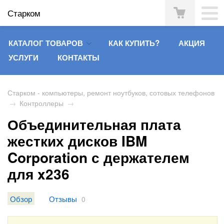
Старком
КАТАЛОГ ТОВАРОВ
КАК КУПИТЬ?
АКЦИЯ
УСЛУГИ
КОНТАКТЫ
Старком - компьютеры, ремонт ноутбуков, сотовых телефонов
→
Контроллеры
→
Объединительная плата
жестких дисков IBM
Corporation с держателем
для x236
Обзор
Отзывы
0