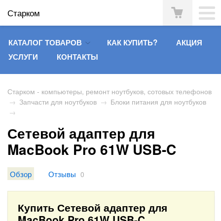
Старком
КАТАЛОГ ТОВАРОВ
КАК КУПИТЬ?
АКЦИЯ
УСЛУГИ
КОНТАКТЫ
Старком - компьютеры, ремонт ноутбуков, сотовых телефонов
→
Запчасти для ноутбуков
→
Блоки питания для ноутбуков
→
Сетевой адаптер для
MacBook Pro 61W USB-C
Обзор
Отзывы
0
Купить Сетевой адаптер для
MacBook Pro 61W USB-C