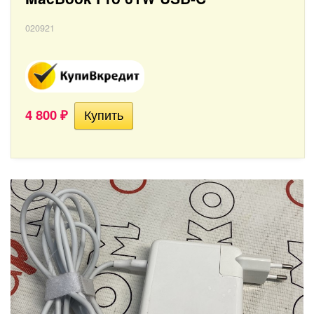
020921
4 800
₽