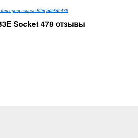
ля процессоров Intel
Socket 478
33E Socket 478 отзывы