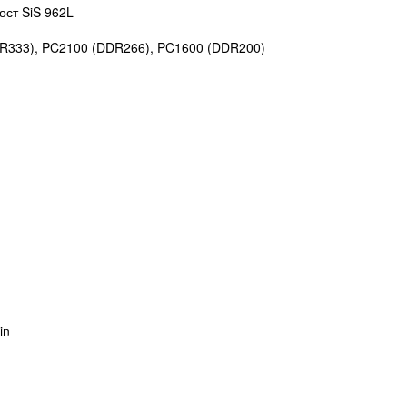
ост SiS 962L
R333), PC2100 (DDR266), PC1600 (DDR200)
in