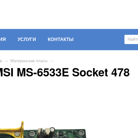
ИЯ
УСЛУГИ
КОНТАКТЫ
ов
→
Материнские платы
→
SI MS-6533E Socket 478