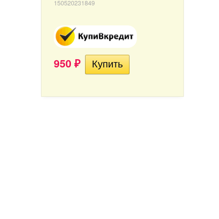
150520231849
950
₽